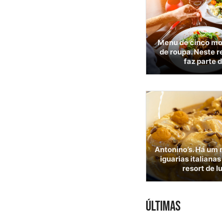
Menu de cinco mo
de roupa. Neste r
faz parte 
Antonino’s. Há um
iguarias italiana
resort de l
ÚLTIMAS