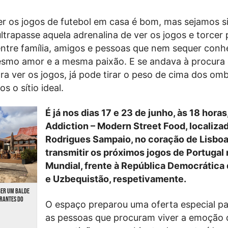
r os jogos de futebol em casa é bom, mas sejamos s
ltrapasse aquela adrenalina de ver os jogos e torcer 
entre família, amigos e pessoas que nem sequer con
smo amor e a mesma paixão. E se andava à procura
ra ver os jogos, já pode tirar o peso de cima dos om
 o sítio ideal.
É já nos dias 17 e 23 de junho, às 18 horas
Addiction – Modern Street Food, localiza
Rodrigues Sampaio, no coração de Lisboa,
transmitir os próximos jogos de Portugal
Mundial, frente à República Democrática
e Uzbequistão, respetivamente.
BER UM BALDE
URANTES DO
O espaço preparou uma oferta especial pa
as pessoas que procuram viver a emoção 