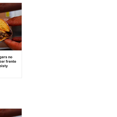
gers no
zer frente
eisty