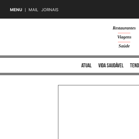
MENU
MAIL
JORNAIS
Skip
Restaurantes
to
Viagens
content
Saúde
atual
vida saudável
tend