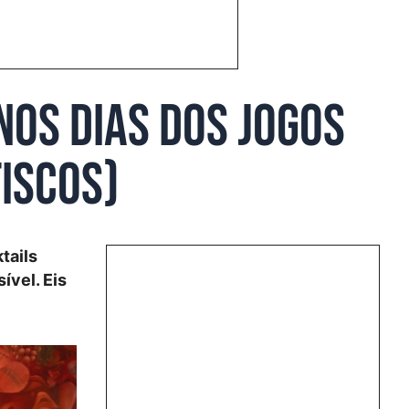
nos dias dos jogos
tiscos)
tails
ível. Eis