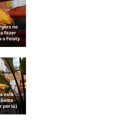
rgers no
 a fazer
 o Feisty
 a este
 Saiba
 por lá)