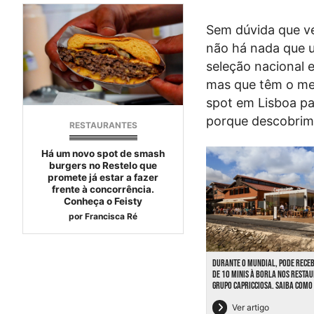
Sem dúvida que ve
não há nada que u
seleção nacional 
mas que têm o me
spot em Lisboa pa
porque descobrimos
RESTAURANTES
Há um novo spot de smash
burgers no Restelo que
promete já estar a fazer
frente à concorrência.
Conheça o Feisty
por
Francisca Ré
DURANTE O MUNDIAL, PODE RECE
DE 10 MINIS À BORLA NOS RESTA
GRUPO CAPRICCIOSA. SAIBA COMO
Ver artigo