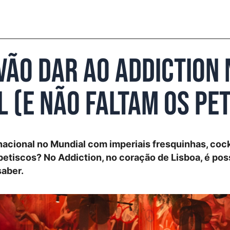
ão dar ao Addiction 
 (e não faltam os pe
nacional no Mundial com imperiais fresquinhas, cock
petiscos? No Addiction, no coração de Lisboa, é poss
saber.