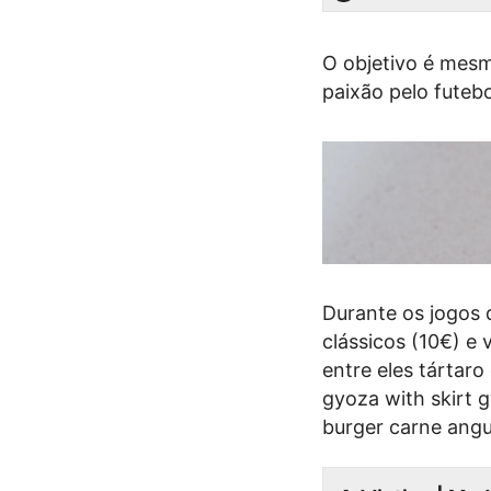
O objetivo é mesm
paixão pelo futeb
Durante os jogos d
clássicos (10€) e 
entre eles tártar
gyoza with skirt 
burger carne angu