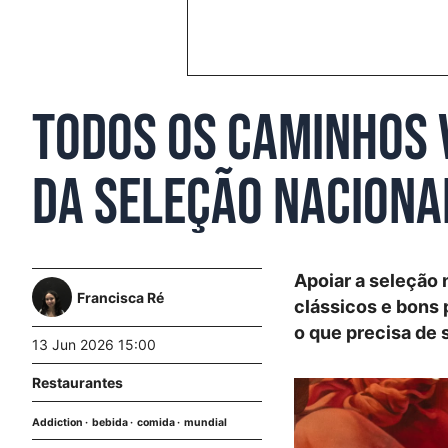
Todos os caminhos v
da seleção nacional
Apoiar a seleção 
Francisca Ré
clássicos e bons 
o que precisa de 
13 Jun 2026 15:00
Restaurantes
Addiction
bebida
comida
mundial