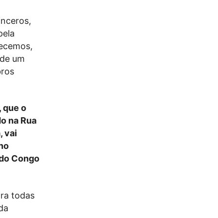
inceros,
pela
hecemos,
 de um
bros
, que o
do na Rua
 vai
 no
 do Congo
ra todas
da