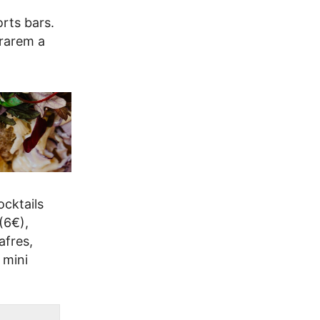
orts bars.
brarem a
ocktails
(6€),
afres,
 mini