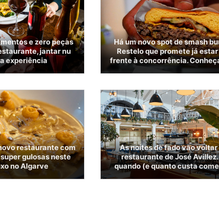
mentos e zero peças
Há um novo spot de smash bu
estaurante, jantar nu
Restelo que promete já estar
da experiência
frente à concorrência. Conheça
 novo restaurante com
As noites de fado vão voltar
s super gulosas neste
restaurante de José Avillez.
uxo no Algarve
quando (e quanto custa comer