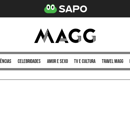
ências
celebridades
amor e sexo
TV e cultura
Travel MAGG