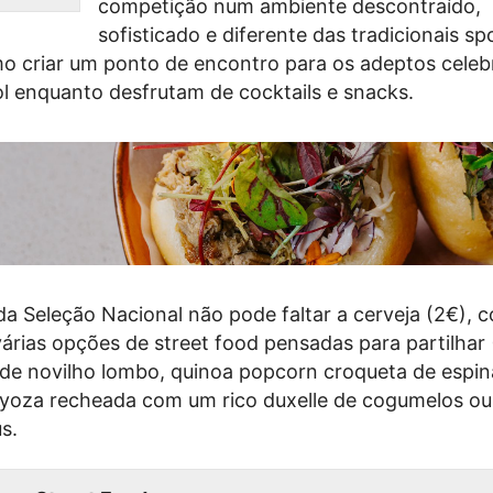
competição num ambiente descontraído,
sofisticado e diferente das tradicionais sp
o criar um ponto de encontro para os adeptos cele
ol enquanto desfrutam de cocktails e snacks.
a Seleção Nacional não pode faltar a cerveja (2€), c
várias opções de street food pensadas para partilhar 
o de novilho lombo, quinoa popcorn croqueta de espin
gyoza recheada com um rico duxelle de cogumelos ou
s.