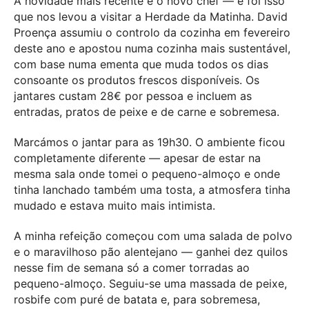
A novidade mais recente é o novo chef — e foi isso
que nos levou a visitar a Herdade da Matinha. David
Proença assumiu o controlo da cozinha em fevereiro
deste ano e apostou numa cozinha mais sustentável,
com base numa ementa que muda todos os dias
consoante os produtos frescos disponíveis. Os
jantares custam 28€ por pessoa e incluem as
entradas, pratos de peixe e de carne e sobremesa.
Marcámos o jantar para as 19h30. O ambiente ficou
completamente diferente — apesar de estar na
mesma sala onde tomei o pequeno-almoço e onde
tinha lanchado também uma tosta, a atmosfera tinha
mudado e estava muito mais intimista.
A minha refeição começou com uma salada de polvo
e o maravilhoso pão alentejano — ganhei dez quilos
nesse fim de semana só a comer torradas ao
pequeno-almoço. Seguiu-se uma massada de peixe,
rosbife com puré de batata e, para sobremesa,