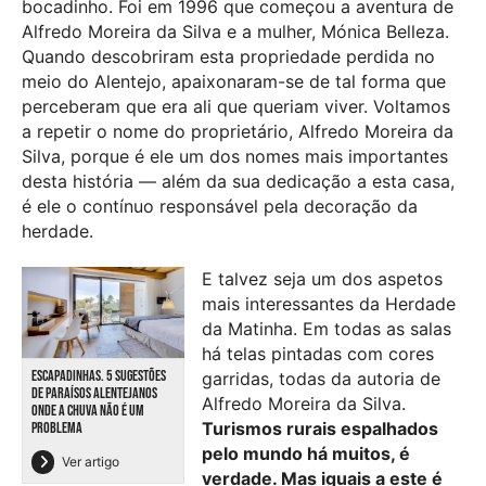
bocadinho. Foi em 1996 que começou a aventura de
Alfredo Moreira da Silva e a mulher, Mónica Belleza.
Quando descobriram esta propriedade perdida no
meio do Alentejo, apaixonaram-se de tal forma que
perceberam que era ali que queriam viver. Voltamos
a repetir o nome do proprietário, Alfredo Moreira da
Silva, porque é ele um dos nomes mais importantes
desta história — além da sua dedicação a esta casa,
é ele o contínuo responsável pela decoração da
herdade.
E talvez seja um dos aspetos
mais interessantes da Herdade
da Matinha. Em todas as salas
há telas pintadas com cores
ESCAPADINHAS. 5 SUGESTÕES
garridas, todas da autoria de
DE PARAÍSOS ALENTEJANOS
Alfredo Moreira da Silva.
ONDE A CHUVA NÃO É UM
Turismos rurais espalhados
PROBLEMA
pelo mundo há muitos, é
Ver artigo
verdade. Mas iguais a este é