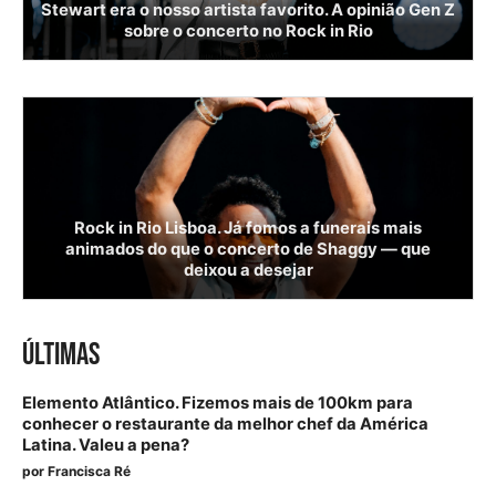
Stewart era o nosso artista favorito. A opinião Gen Z
sobre o concerto no Rock in Rio
Rock in Rio Lisboa. Já fomos a funerais mais
animados do que o concerto de Shaggy — que
deixou a desejar
ÚLTIMAS
Elemento Atlântico. Fizemos mais de 100km para
conhecer o restaurante da melhor chef da América
Latina. Valeu a pena?
por
Francisca Ré