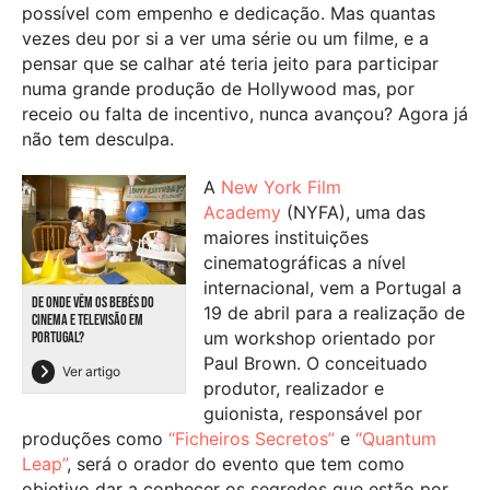
possível com empenho e dedicação. Mas quantas
vezes deu por si a ver uma série ou um filme, e a
pensar que se calhar até teria jeito para participar
numa grande produção de Hollywood mas, por
receio ou falta de incentivo, nunca avançou? Agora já
não tem desculpa.
A
New York Film
Academy
(NYFA), uma das
maiores instituições
cinematográficas a nível
internacional, vem a Portugal a
DE ONDE VÊM OS BEBÉS DO
19 de abril para a realização de
CINEMA E TELEVISÃO EM
um workshop orientado por
PORTUGAL?
Paul Brown. O conceituado
Ver artigo
produtor, realizador e
guionista, responsável por
produções como
“Ficheiros Secretos”
e
“Quantum
Leap”
, será o orador do evento que tem como
objetivo dar a conhecer os segredos que estão por