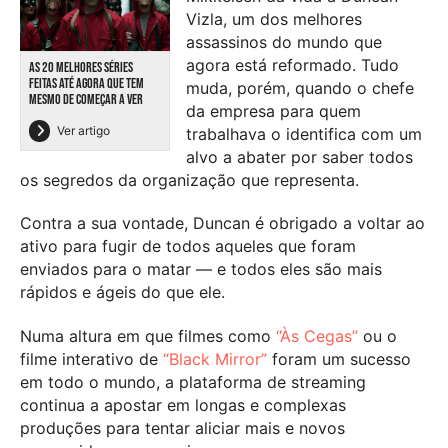
Vizla, um dos melhores
assassinos do mundo que
agora está reformado. Tudo
AS 20 MELHORES SÉRIES
FEITAS ATÉ AGORA QUE TEM
muda, porém, quando o chefe
MESMO DE COMEÇAR A VER
da empresa para quem
Ver artigo
trabalhava o identifica com um
alvo a abater por saber todos
os segredos da organização que representa.
Contra a sua vontade, Duncan é obrigado a voltar ao
ativo para fugir de todos aqueles que foram
enviados para o matar — e todos eles são mais
rápidos e ágeis do que ele.
Numa altura em que filmes como
“Às Cegas”
ou o
filme interativo de
“Black Mirror”
foram um sucesso
em todo o mundo, a plataforma de streaming
continua a apostar em longas e complexas
produções para tentar aliciar mais e novos