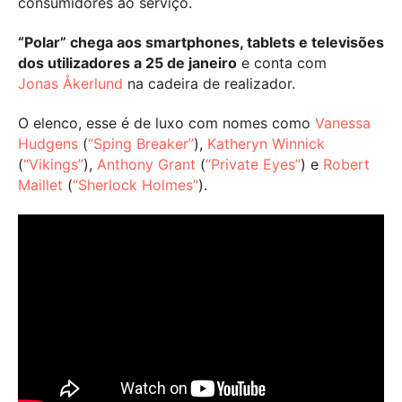
consumidores ao serviço.
“Polar” chega aos smartphones, tablets e televisões
dos utilizadores a 25 de janeiro
e conta com
Jonas Åkerlund
na cadeira de realizador.
O elenco, esse é de luxo com nomes como
Vanessa
Hudgens
(
“Sping Breaker”
),
Katheryn Winnick
(
“Vikings”
),
Anthony Grant
(
“Private Eyes”
) e
Robert
Maillet
(
“Sherlock Holmes”
).