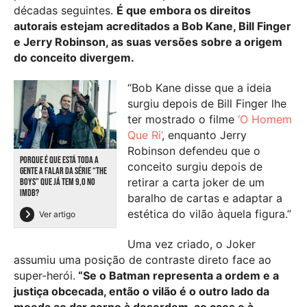
décadas seguintes.
É que embora os direitos
autorais estejam acreditados a Bob Kane, Bill Finger
e Jerry Robinson, as suas versões sobre a origem
do conceito divergem.
“Bob Kane disse que a ideia
surgiu depois de Bill Finger lhe
ter mostrado o filme
‘O Homem
Que Ri’
, enquanto Jerry
Robinson defendeu que o
PORQUE É QUE ESTÁ TODA A
conceito surgiu depois de
GENTE A FALAR DA SÉRIE “THE
retirar a carta joker de um
BOYS” QUE JÁ TEM 9,0 NO
IMDB?
baralho de cartas e adaptar a
estética do vilão àquela figura.”
Ver artigo
Uma vez criado, o Joker
assumiu uma posição de contraste direto face ao
super-herói.
“Se o Batman representa a ordem e a
justiça obcecada, então o vilão é o outro lado da