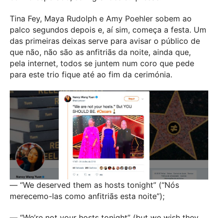
Tina Fey, Maya Rudolph e Amy Poehler sobem ao
palco segundos depois e, aí sim, começa a festa. Um
das primeiras deixas serve para avisar o público de
que não, não são as anfitriãs da noite, ainda que,
pela internet, todos se juntem num coro que pede
para este trio fique até ao fim da cerimónia.
— “We deserved them as hosts tonight” (“Nós
merecemo-las como anfitriãs esta noite”);
— “We’re not your hosts tonight” (but we wish they