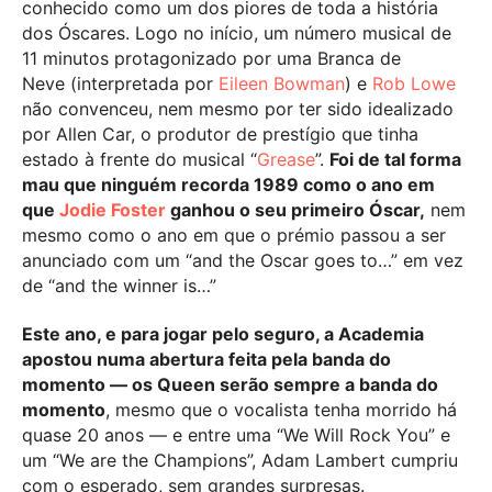
conhecido como um dos piores de toda a história
dos Óscares. Logo no início, um número musical de
11 minutos protagonizado por uma Branca de
Neve (interpretada por
Eileen Bowman
) e
Rob Lowe
não convenceu, nem mesmo por ter sido idealizado
por Allen Car, o produtor de prestígio que tinha
estado à frente do musical “
Grease
”.
Foi de tal forma
mau que ninguém recorda 1989 como o ano em
que
Jodie Foster
ganhou o seu primeiro Óscar,
nem
mesmo como o ano em que o prémio passou a ser
anunciado com um “and the Oscar goes to…” em vez
de “and the winner is…”
Este ano, e para jogar pelo seguro, a Academia
apostou numa abertura feita pela banda do
momento — os Queen serão sempre a banda do
momento
, mesmo que o vocalista tenha morrido há
quase 20 anos — e entre uma “We Will Rock You” e
um “We are the Champions”, Adam Lambert cumpriu
com o esperado, sem grandes surpresas.