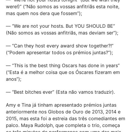
were!)” (“Não somos as vossas anfitriãs esta noite,
mas quem nos dera que fossem”);
— “We are not your hosts. But YOU SHOULD BE”
(Não somos as vossas anfitriãs, mas deviam ser”);
— “Can they host every award show together?!”
(“Podem apresentar todos os prémios juntas?”);
— “This is the best thing Oscars has done in years”
(“Esta é a melhor coisa que os Óscares fizeram em
anos”);
— “Best bitches ever” (Esta não vamos traduzir).
Amy e Tina já tinham apresentado prémios juntas
anteriormente nos Globos de Ouro de 2013, 2014 e
2015, mas esta foi a estreia das três comediantes em
palco. Maya Rudolph, que completa o trio, começa
os três minutos de performance com uma das mais