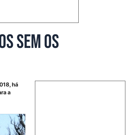
os sem os
018, há
ara a