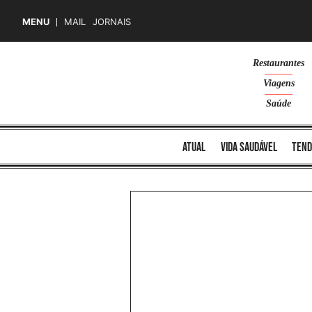
MENU
MAIL
JORNAIS
Skip
Restaurantes
to
Viagens
content
Saúde
atual
vida saudável
tend