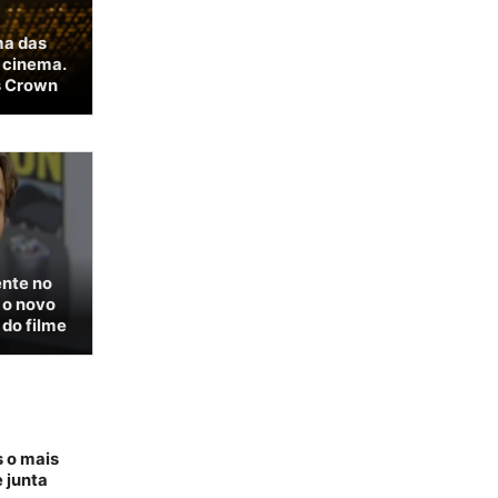
ma das
 cinema.
s Crown
ente no
 o novo
 do filme
s o mais
 junta