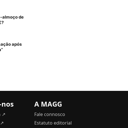
o-almoço de
€?
rmação após
a”
-nos
A MAGG
m ↗
Fale connosco
 ↗
Estatuto editorial