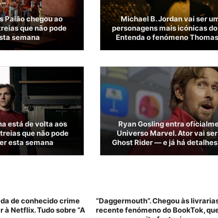
os Paião chegou ao
Michael B. Jordan vai ser u
treias que não pode
personagens mais icónicas do
esta semana
Entenda o fenómeno Thoma
 está de volta aos
Ryan Gosling entra oficialm
streias que não pode
Universo Marvel. Ator vai ser
er esta semana
Ghost Rider — e já há detalhes
ada de conhecido crime
“Daggermouth”. Chegou às livraria
 à Netflix. Tudo sobre “A
recente fenómeno do BookTok, que