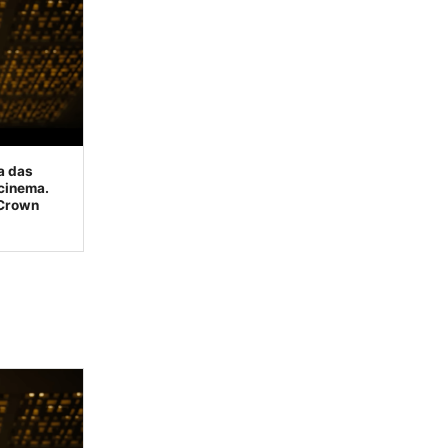
a das
cinema.
 Crown