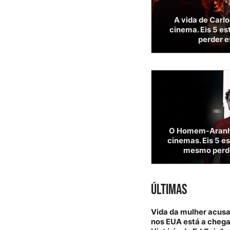
A vida de Carl
cinema. Eis 5 es
perder 
O Homem-Aranha
cinemas. Eis 5 e
mesmo perd
ÚLTIMAS
Vida da mulher acus
nos EUA está a chegar