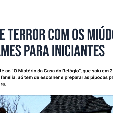
de terror com os miúd
mes para iniciantes
é ao “O Mistério da Casa do Relógio”, que saiu em 2
 família. Só tem de escolher e preparar as pipocas p
ra.