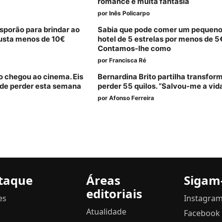
romance e muita fantasia
por
Inês Policarpo
sporão para brindar ao
Sabia que pode comer um pequen
custa menos de 10€
hotel de 5 estrelas por menos de 5
Contamos-lhe como
por
Francisca Ré
ão chegou ao cinema. Eis
Bernardina Brito partilha transfo
ode perder esta semana
perder 55 quilos. “Salvou-me a vid
por
Afonso Ferreira
taque
Áreas
Sigam
editoriais
es
Instagra
Atualidade
Facebook