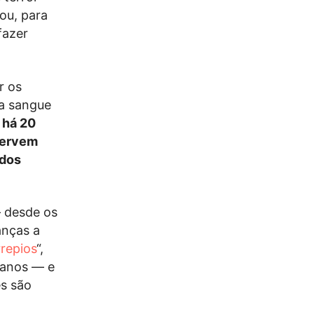
ou, para
fazer
r os
ta sangue
 há 20
servem
 dos
— desde os
ianças a
repios
“,
 anos — e
es são