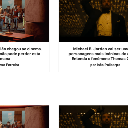
aião chegou ao cinema.
Michael B. Jordan vai ser um
 não pode perder esta
personagens mais icónicas do 
emana
Entenda o fenómeno Thomas
nso Ferreira
por
Inês Policarpo