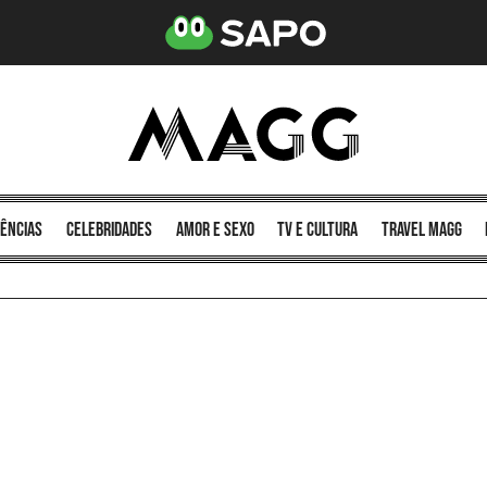
ências
celebridades
amor e sexo
TV e cultura
Travel MAGG