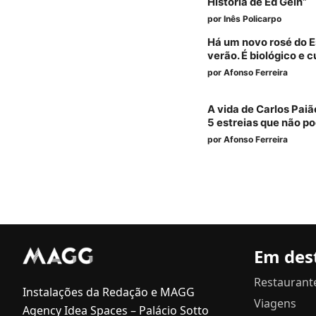
História de Ed Gein”
por
Inês Policarpo
Há um novo rosé do E
verão. É biológico e 
por
Afonso Ferreira
A vida de Carlos Pai
5 estreias que não p
por
Afonso Ferreira
Em des
Restaurant
Instalações da Redação e MAGG
Viagens
Agency Idea Spaces – Palácio Sotto