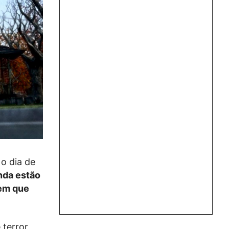
 o dia de
nda estão
nem que
 terror