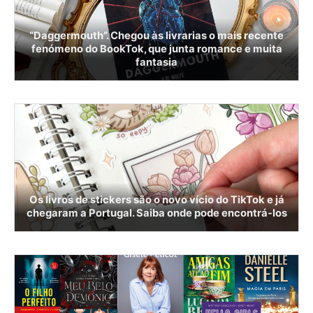
“Daggermouth”. Chegou às livrarias o mais recente
fenómeno do BookTok, que junta romance e muita
fantasia
Os livros de stickers são o novo vício do TikTok e já
chegaram a Portugal. Saiba onde pode encontrá-los