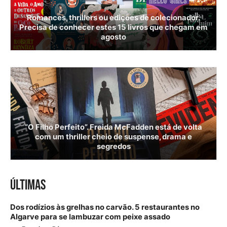
Romances, thrillers ou edições de colecionador.
Precisa de conhecer estes 15 livros que chegam em
agosto
“O Filho Perfeito”. Freida McFadden está de volta
com um thriller cheio de suspense, drama e
segredos
ÚLTIMAS
Dos rodízios às grelhas no carvão. 5 restaurantes no
Algarve para se lambuzar com peixe assado