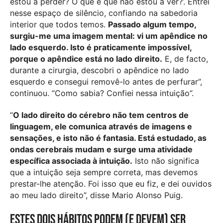
estou a perder? O que é que não estou a ver?’. Entrei
nesse espaço de silêncio, confiando na sabedoria
interior que todos temos.
Passado algum tempo,
surgiu-me uma imagem mental: vi um apêndice no
lado esquerdo. Isto é praticamente impossível,
porque o apêndice está no lado direito.
E, de facto,
durante a cirurgia, descobri o apêndice no lado
esquerdo e consegui removê-lo antes de perfurar”,
continuou.
“Como sabia? Confiei nessa intuição”.
“
O lado direito do cérebro não tem centros de
linguagem, ele comunica através de imagens e
sensações, e isto
não é fantasia. Está estudado, as
ondas cerebrais mudam e surge uma atividade
específica associada à intuição.
Isto não significa
que a intuição seja sempre correta, mas devemos
prestar-lhe atenção. Foi isso que eu fiz, e dei ouvidos
ao meu lado direito”, disse Mario Alonso Puig.
Estes dois hábitos podem (e devem) ser