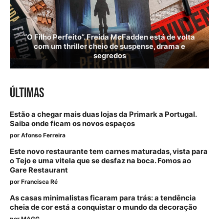
“O Filho Perfeito”. Freida McFadden está de volta
com um thriller cheio de suspense, drama e
segredos
ÚLTIMAS
Estão a chegar mais duas lojas da Primark a Portugal.
Saiba onde ficam os novos espaços
por
Afonso Ferreira
Este novo restaurante tem carnes maturadas, vista para
o Tejo e uma vitela que se desfaz na boca. Fomos ao
Gare Restaurant
por
Francisca Ré
As casas minimalistas ficaram para trás: a tendência
cheia de cor está a conquistar o mundo da decoração
por
MAGG