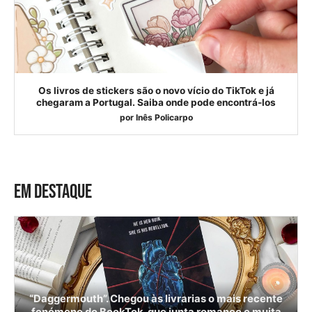
Os livros de stickers são o novo vício do TikTok e já
chegaram a Portugal. Saiba onde pode encontrá-los
por
Inês Policarpo
EM DESTAQUE
“Daggermouth”. Chegou às livrarias o mais recente
fenómeno do BookTok, que junta romance e muita