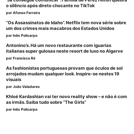
“Já consegue comunicar”. Família de Perez Hilton quebra
o silêncio após direto chocante no TikTok
por
Afonso Ferreira
“Os Assassinatos de Idaho”. Netflix tem nova série sobre
um dos crimes mais macabros dos Estados Unidos
por
Inês Policarpo
Antonino’s. Há um novo restaurante com iguarias
italianas super gulosas neste resort de luxo no Algarve
por
Francisca Ré
As fashionistas portuguesas provam que óculos de sol
arrojados mudam qualquer look. Inspire-se nestes 19
visuais
por
João Valadares
Khloé Kardashian vai ter novo reality show – e não é com
as irmãs. Saiba tudo sobre “The Girls”
por
Inês Policarpo