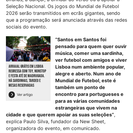
Seleção Nacional. Os jogos do Mundial de Futebol
2026 serão transmitidos em ecrãs gigantes, sendo
que a programação será anunciada através das redes
sociais do evento.
“Santos em Santos foi
pensado para quem quer ouvir
música, comer uma sardinha,
ver futebol com amigos e viver
ARRAIAL GRÁTIS EM LISBOA
Lisboa num ambiente popular,
REGRESSA COM TOY, NONSTOP
alegre e aberto. Num ano de
E FESTA ATÉ DE MADRUGADA.
Mundial de Futebol, este é
HÁ SARDINHAS, TARDEO E
MESAS RESERVADAS
também um ponto de
encontro para portugueses e
Ver artigo
para as várias comunidades
estrangeiras que vivem na
cidade e que querem apoiar as suas seleções”
,
explica Paulo Silva, fundador da New Sheet,
organizadora do evento, em comunicado.