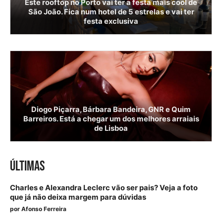
Este rooftop no Porto vai ter a festa mais cool de
São João. Fica num hotel de 5 estrelas e vai ter
festa exclusiva
Diogo Piçarra, Bárbara Bandeira, GNR e Quim
Barreiros. Está a chegar um dos melhores arraiais
de Lisboa
ÚLTIMAS
Charles e Alexandra Leclerc vão ser pais? Veja a foto
que já não deixa margem para dúvidas
por
Afonso Ferreira