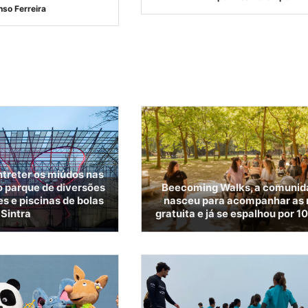
nso Ferreira
ntreter os miúdos nas
o parque de diversões
Beecoming Walks, a comunid
s e piscinas de bolas
nasceu para acompanhar as 
Sintra
gratuita e já se espalhou por 10