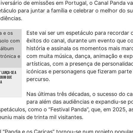
aniversário de emissões em Portugal, o Canal Panda va
táculo para juntar a família e celebrar o melhor do s
udiências.
Este vai ser um espetáculo para recordar 
êxitos do canal, durante um evento que co
história e assinala os momentos mais mar
com muita música, dança, animação e exp
artísticas, com a presença de personalida
icónicas e personagens que fizeram parte
” LANÇA-SE A
LBUM QUE
percurso.
IA
Nas últimas três décadas, o sucesso do can
para além das audiências e expandiu-se p
spetáculos, como o “Festival Panda”, que, em 2025, a
uniu mais de trinta mil visitantes.
“Panda e os Caricas” tornou-se num projeto popular 