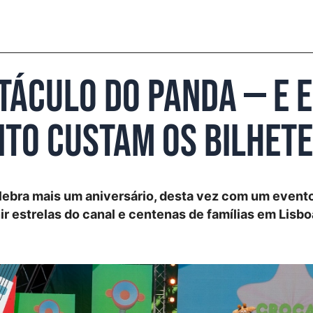
táculo do Panda — e e
nto custam os bilhet
lebra mais um aniversário, desta vez com um event
r estrelas do canal e centenas de famílias em Lisbo