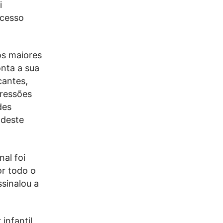
i
ucesso
os maiores
nta a sua
cantes,
ressões
des
 deste
al foi
or todo o
ssinalou a
infantil,