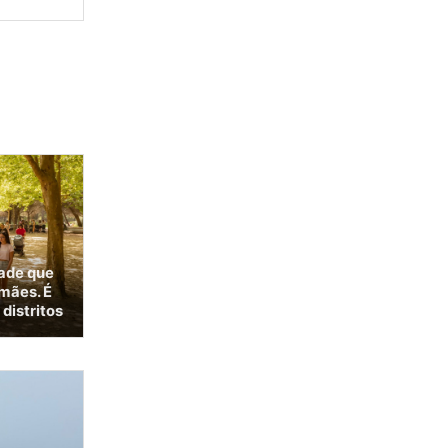
ade que
mães. É
 distritos