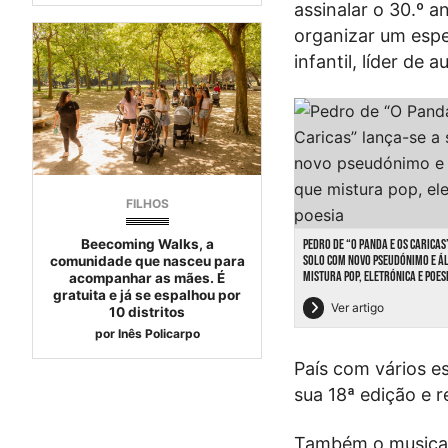
assinalar o 30.º 
organizar um espe
infantil, líder de a
FILHOS
PEDRO DE “O PANDA E OS CARICAS
Beecoming Walks, a
SOLO COM NOVO PSEUDÓNIMO E Á
comunidade que nasceu para
MISTURA POP, ELETRÓNICA E POES
acompanhar as mães. É
gratuita e já se espalhou por
Ver artigo
10 distritos
por
Inês Policarpo
País com vários e
sua 18ª edição e re
Também o musical 