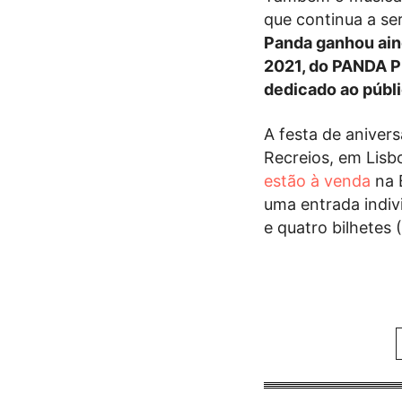
que continua a s
Panda ganhou ain
2021, do PANDA P
dedicado ao públic
A festa de aniver
Recreios, em Lisb
estão à venda
na 
uma entrada indivi
e quatro bilhetes 