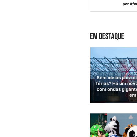
por
Afo
EM DESTAQUE
Sem ideias para e
férias? Há um nov
com ondas gigante
em 