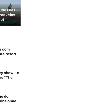
iúdos nas
arcavelos
ço)
te com
ste resort
ty show – e
re “The
io do
aiba onde