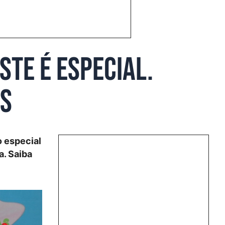
ste é especial.
es
o especial
a. Saiba