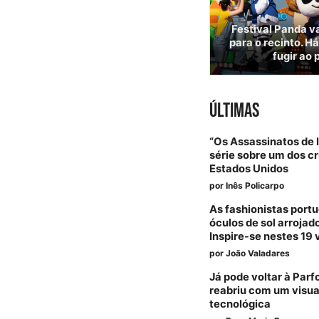
Festival Panda va
para o recinto. H
fugir ao 
ÚLTIMAS
“Os Assassinatos de I
série sobre um dos 
Estados Unidos
por
Inês Policarpo
As fashionistas por
óculos de sol arroja
Inspire-se nestes 19 
por
João Valadares
Já pode voltar à Parf
reabriu com um visua
tecnológica