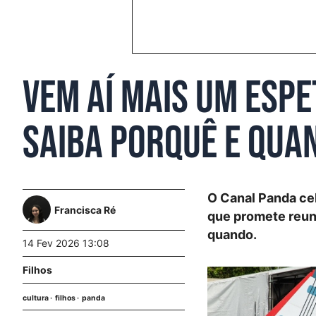
Vem aí mais um espe
Saiba porquê e qua
O Canal Panda ce
Francisca Ré
que promete reuni
quando.
14 Fev 2026 13:08
Filhos
cultura
filhos
panda