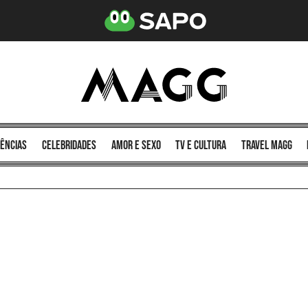
ências
celebridades
amor e sexo
TV e cultura
Travel MAGG