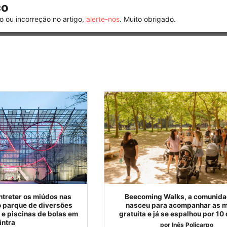
co
o ou incorreção no artigo,
alerte-nos
. Muito obrigado.
ntreter os miúdos nas
Beecoming Walks, a comunida
o parque de diversões
nasceu para acompanhar as m
e piscinas de bolas em
gratuita e já se espalhou por 10 
intra
por
Inês Policarpo