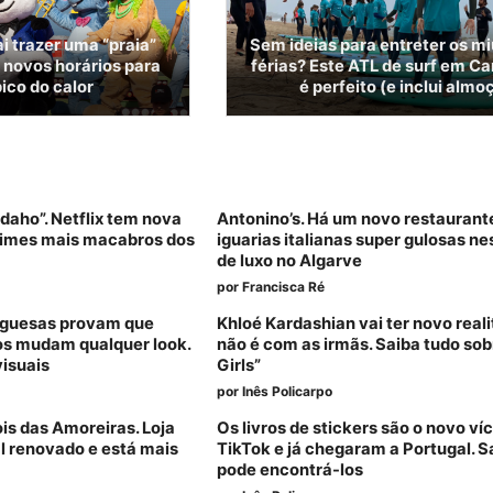
i trazer uma “praia”
Sem ideias para entreter os m
á novos horários para
férias? Este ATL de surf em C
pico do calor
é perfeito (e inclui almo
daho”. Netflix tem nova
Antonino’s. Há um novo restauran
crimes mais macabros dos
iguarias italianas super gulosas ne
de luxo no Algarve
por
Francisca Ré
tuguesas provam que
Khloé Kardashian vai ter novo reali
dos mudam qualquer look.
não é com as irmãs. Saiba tudo sob
visuais
Girls”
por
Inês Policarpo
ois das Amoreiras. Loja
Os livros de stickers são o novo víc
l renovado e está mais
TikTok e já chegaram a Portugal. S
pode encontrá-los