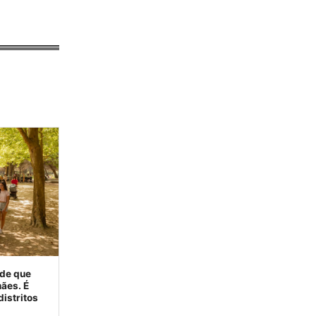
de que
ães. É
distritos