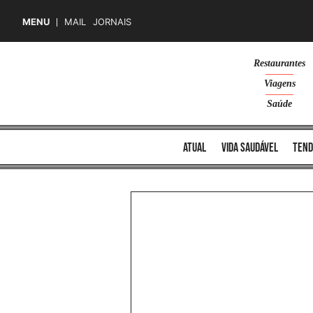
MENU
MAIL
JORNAIS
Skip
Restaurantes
to
Viagens
content
Saúde
atual
vida saudável
tend