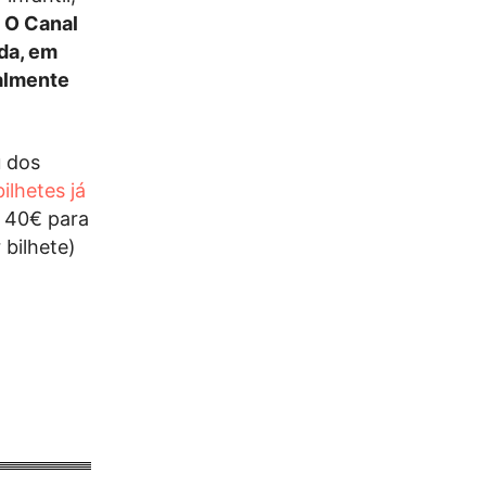
.
O Canal
da, em
talmente
u dos
bilhetes já
a 40€ para
 bilhete)