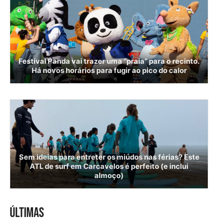
Festival Panda vai trazer uma “praia” para o recinto.
Há novos horários para fugir ao pico do calor
Sem ideias para entreter os miúdos nas férias? Este
ATL de surf em Carcavelos é perfeito (e inclui
almoço)
ÚLTIMAS