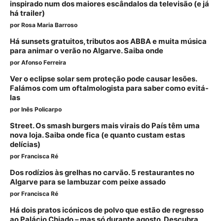
inspirado num dos maiores escândalos da televisão (e já
há trailer)
por
Rosa Maria Barroso
Há sunsets gratuitos, tributos aos ABBA e muita música
para animar o verão no Algarve. Saiba onde
por
Afonso Ferreira
Ver o eclipse solar sem proteção pode causar lesões.
Falámos com um oftalmologista para saber como evitá-
las
por
Inês Policarpo
Street. Os smash burgers mais virais do País têm uma
nova loja. Saiba onde fica (e quanto custam estas
delícias)
por
Francisca Ré
Dos rodízios às grelhas no carvão. 5 restaurantes no
Algarve para se lambuzar com peixe assado
por
Francisca Ré
Há dois pratos icónicos de polvo que estão de regresso
ao Palácio Chiado – mas só durante agosto. Descubra