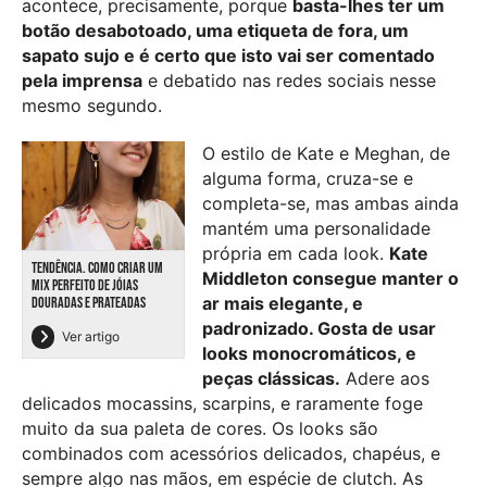
acontece, precisamente, porque
basta-lhes ter um
botão desabotoado, uma etiqueta de fora, um
sapato sujo e é certo que isto vai ser comentado
pela imprensa
e debatido nas redes sociais nesse
mesmo segundo.
O estilo de Kate e Meghan, de
alguma forma, cruza-se e
completa-se, mas ambas ainda
mantém uma personalidade
própria em cada look.
Kate
TENDÊNCIA. COMO CRIAR UM
Middleton consegue manter o
MIX PERFEITO DE JÓIAS
ar mais elegante, e
DOURADAS E PRATEADAS
padronizado. Gosta de usar
Ver artigo
looks monocromáticos, e
peças clássicas.
Adere aos
delicados mocassins, scarpins, e raramente foge
muito da sua paleta de cores. Os looks são
combinados com acessórios delicados, chapéus, e
sempre algo nas mãos, em espécie de clutch. As