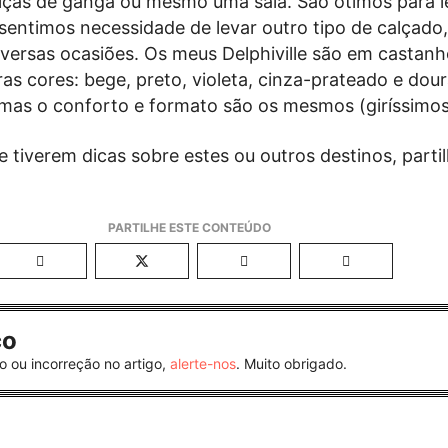
lças de ganga ou mesmo uma saia. São ótimos para 
 sentimos necessidade de levar outro tipo de calçado
versas ocasiões. Os meus Delphiville são em castanh
as cores: bege, preto, violeta, cinza-prateado e dou
mas o conforto e formato são os mesmos (giríssimos 
e tiverem dicas sobre estes ou outros destinos, part
co
o ou incorreção no artigo,
alerte-nos
. Muito obrigado.