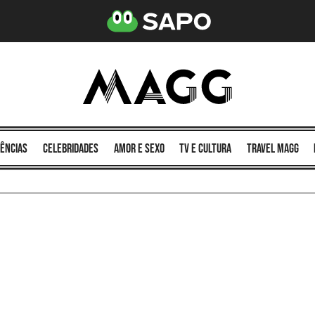
ências
celebridades
amor e sexo
TV e cultura
Travel MAGG