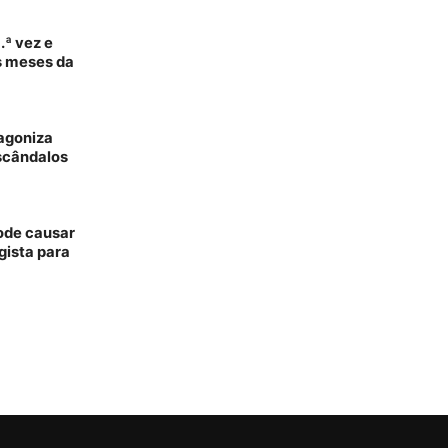
.ª vez e
s meses da
tagoniza
scândalos
pode causar
gista para