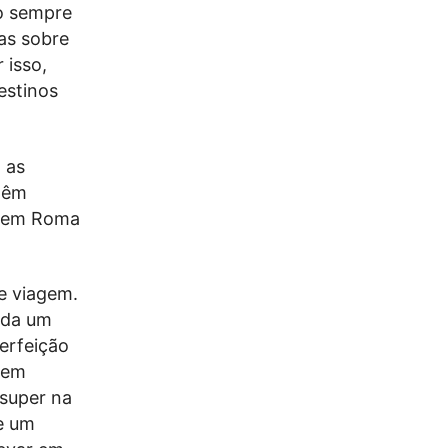
bo sempre
as sobre
 isso,
estinos
 as
 têm
a em Roma
e viagem.
ada um
erfeição
erem
 super na
de um