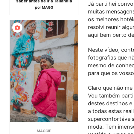
saber antes de ir à Tailândia
Já partilhei conv
por
MAGG
muitas mensagens 
os melhores hotéis
resolvi reunir al
aqui bem perto de
Neste vídeo, cont
fotografias que nã
mesmo de conhece
para que os vosso
Claro que não me 
Vou também parti
destes destinos e
a todas estas real
superconfortáveis
moda. Tem imenso 
MAGGIE