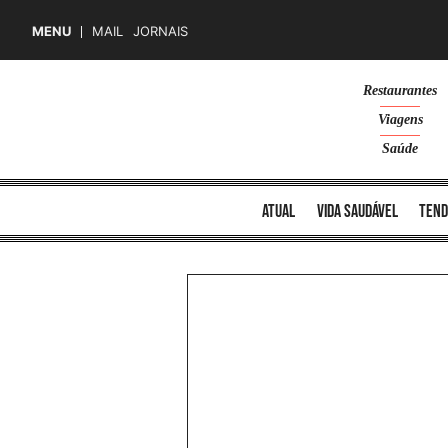
MENU
MAIL
JORNAIS
Skip
Restaurantes
to
Viagens
content
Saúde
atual
vida saudável
tend