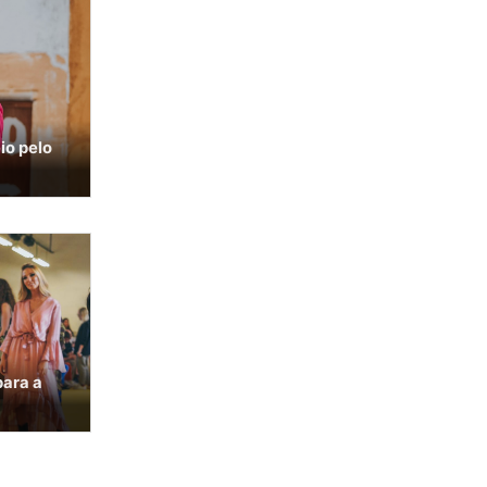
io pelo
para a