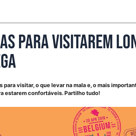
cas para visitarem Lo
ega
s para visitar, o que levar na mala e, o mais importan
ra estarem confortáveis. Partilho tudo!