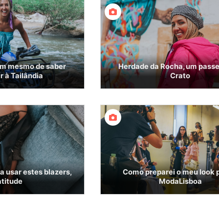
têm mesmo de saber
Herdade da Rocha, um passe
r à Tailândia
Crato
a usar estes blazers,
Como preparei o meu look 
atitude
ModaLisboa