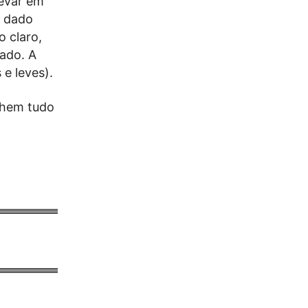
levar em
, dado
o claro,
rado. A
e leves).
ilhem tudo