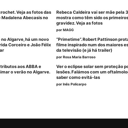
crochet. Veja as fotos das
Rebeca Caldeira vai ser mãe pela 3
de Madalena Abecasis no
mostra como têm sido os primeiro
gravidez. Veja as fotos
por
MAGG
 no Algarve, há um novo
“Primetime”. Robert Pattinson pro
rida Corceiro e João Félix
filme inspirado num dos maiores e
lar
da televisão (e já há trailer)
por
Rosa Maria Barroso
 tributos aos ABBA e
Ver o eclipse solar sem proteção 
imar o verão no Algarve.
lesões. Falámos com um oftalmolo
saber como evitá-las
por
Inês Policarpo