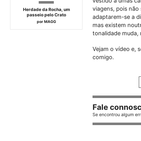
vestido a umas ca
viagens, pois não
Herdade da Rocha, um
passeio pelo Crato
adaptarem-se a di
por
MAGG
mas existem noutr
tonalidade muda, 
Vejam o vídeo e, s
comigo.
Fale connos
Se encontrou algum err