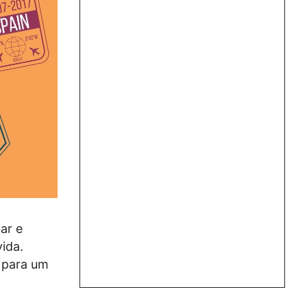
ar e
ida.
 para um