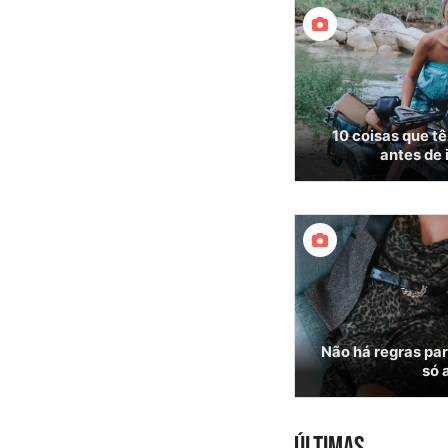
10 coisas que 
antes de i
Não há regras par
só 
ÚLTIMAS