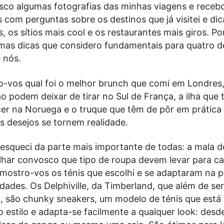
osco algumas fotografias das minhas viagens e rece
com perguntas sobre os destinos que já visitei e dic
, os sítios mais cool e os restaurantes mais giros. Por
gumas dicas que considero fundamentais para quatro d
 nós.
o-vos qual foi o melhor brunch que comi em Londres,
o podem deixar de tirar no Sul de França, a ilha que
r na Noruega e o truque que têm de pôr em prátic
s desejos se tornem realidade.
esqueci da parte mais importante de todas: a mala d
lhar convosco que tipo de roupa devem levar para c
 mostro-vos os ténis que escolhi e se adaptaram na p
idades. Os Delphiville, da Timberland, que além de s
, são chunky sneakers, um modelo de ténis que está
estilo e adapta-se facilmente a qualquer look: des