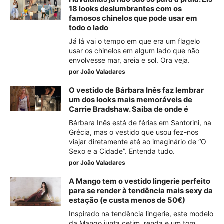
18 looks deslumbrantes com os
famosos chinelos que pode usar em
todo o lado
Já lá vai o tempo em que era um flagelo
usar os chinelos em algum lado que não
envolvesse mar, areia e sol. Ora veja.
por
João Valadares
O vestido de Bárbara Inês faz lembrar
um dos looks mais memoráveis de
Carrie Bradshaw. Saiba de onde é
Bárbara Inês está de férias em Santorini, na
Grécia, mas o vestido que usou fez-nos
viajar diretamente até ao imaginário de “O
Sexo e a Cidade”. Entenda tudo.
por
João Valadares
A Mango tem o vestido lingerie perfeito
para se render à tendência mais sexy da
estação (e custa menos de 50€)
Inspirado na tendência lingerie, este modelo
da Mango junta cetim, renda e um tom