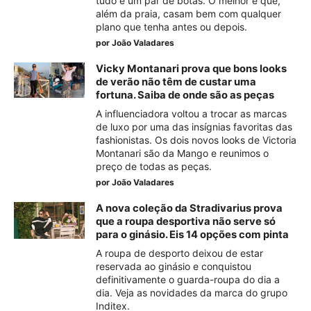
tudo e um par de botas. O melhor é que,
além da praia, casam bem com qualquer
plano que tenha antes ou depois.
por
João Valadares
Vicky Montanari prova que bons looks
de verão não têm de custar uma
fortuna. Saiba de onde são as peças
A influenciadora voltou a trocar as marcas
de luxo por uma das insígnias favoritas das
fashionistas. Os dois novos looks de Victoria
Montanari são da Mango e reunimos o
preço de todas as peças.
por
João Valadares
A nova coleção da Stradivarius prova
que a roupa desportiva não serve só
para o ginásio. Eis 14 opções com pinta
A roupa de desporto deixou de estar
reservada ao ginásio e conquistou
definitivamente o guarda-roupa do dia a
dia. Veja as novidades da marca do grupo
Inditex.