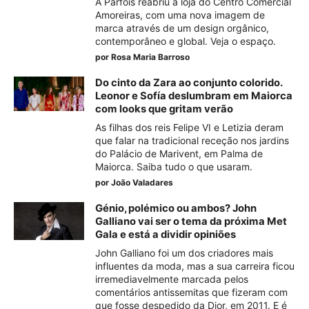
A Parfois reabriu a loja do Centro Comercial
Amoreiras, com uma nova imagem de
marca através de um design orgânico,
contemporâneo e global. Veja o espaço.
por
Rosa Maria Barroso
Do cinto da Zara ao conjunto colorido.
Leonor e Sofía deslumbram em Maiorca
com looks que gritam verão
As filhas dos reis Felipe VI e Letizia deram
que falar na tradicional receção nos jardins
do Palácio de Marivent, em Palma de
Maiorca. Saiba tudo o que usaram.
por
João Valadares
Génio, polémico ou ambos? John
Galliano vai ser o tema da próxima Met
Gala e está a dividir opiniões
John Galliano foi um dos criadores mais
influentes da moda, mas a sua carreira ficou
irremediavelmente marcada pelos
comentários antissemitas que fizeram com
que fosse despedido da Dior, em 2011. E é