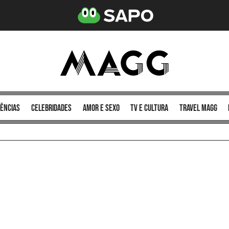
ências
celebridades
amor e sexo
TV e cultura
Travel MAGG