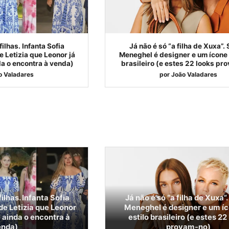
ilhas. Infanta Sofia
Já não é só “a filha de Xuxa”.
 Letizia que Leonor já
Meneghel é designer e um ícone 
da o encontra à venda)
brasileiro (e estes 22 looks pr
o Valadares
por
João Valadares
ilhas. Infanta Sofia
Já não é só “a filha de Xuxa”
de Letizia que Leonor
Meneghel é designer e um í
e ainda o encontra à
estilo brasileiro (e estes 22
enda)
provam-no)