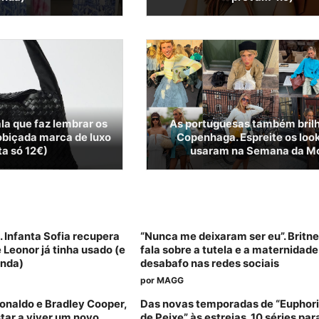
a que faz lembrar os
As portuguesas também bri
biçada marca de luxo
Copenhaga. Espreite os loo
ta só 12€)
usaram na Semana da M
. Infanta Sofia recupera
“Nunca me deixaram ser eu”. Britn
e Leonor já tinha usado (e
fala sobre a tutela e a maternidad
enda)
desabafo nas redes sociais
por
MAGG
Ronaldo e Bradley Cooper,
Das novas temporadas de “Euphori
star a viver um novo
de Peixe” às estreias. 10 séries pa