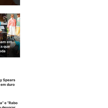
lham em
ks que
oda
ey Spears
e em duro
a” e “Rabo
ra devorar