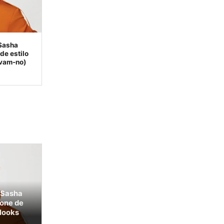
 Sasha
de estilo
ovam-no)
. Sasha
cone de
 looks