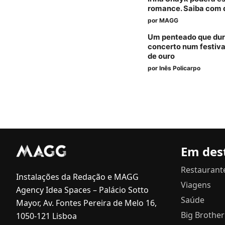
romance. Saiba com
por
MAGG
Um penteado que dure
concerto num festival
de ouro
por
Inês Policarpo
Em des
Restaurant
Instalações da Redação e MAGG
Viagens
Agency Idea Spaces – Palácio Sotto
Saúde
Mayor, Av. Fontes Pereira de Melo 16,
Big Brother
1050-121 Lisboa