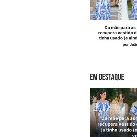
Da mãe para as f
recupera vestido de
tinha usado (e ain
por
Joã
EM DESTAQUE
Da mãe para as f
recupera vestido 
já tinha usado (
v