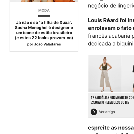
negócio de linger
MODA
Louis Réard foi i
Já não é só “a filha de Xuxa”.
enrolavam o fato 
Sasha Meneghel é designer e
um ícone de estilo brasileiro
francês acabaria p
(e estes 22 looks provam-no)
dedicada a biquín
por
João Valadares
17 SANDÁLIAS POR MENOS DE 20
ESGOTAR O REEMBOLSO DO IRS
Ver artigo
espreite as nossa