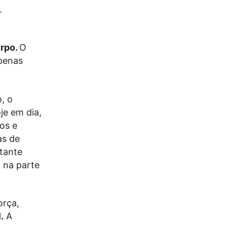
.
e
orpo.
O
apenas
, o
je em dia,
os e
as de
tante
 na parte
orça,
.
A