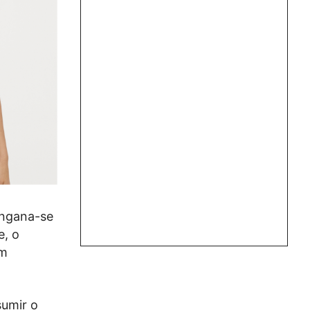
engana-se
e, o
um
sumir o