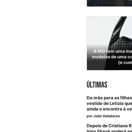
A MO tem uma mal
modelos de uma co
(e cus
ÚLTIMAS
Da mãe para as filhas
vestido de Letizia qu
ainda o encontra à v
por
João Valadares
Depois de Cristiano 
Irina Shayk poderá e