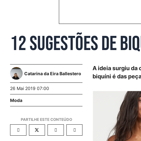
12 sugestões de biq
A ideia surgiu da
Catarina da Eira Ballestero
biquíni é das peç
26 Mai 2019 07:00
Moda