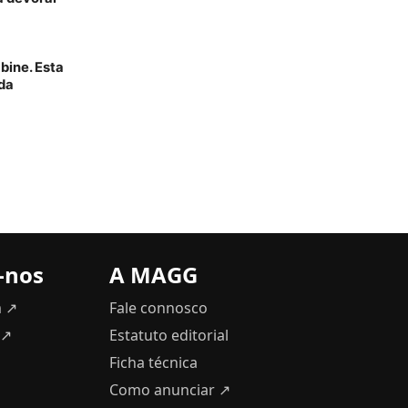
ine. Esta
da
-nos
A MAGG
m ↗
Fale connosco
 ↗
Estatuto editorial
Ficha técnica
Como anunciar
↗