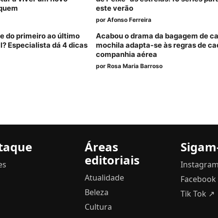
 quem
este verão
por
Afonso Ferreira
 do primeiro ao último
Acabou o drama da bagagem de cab
? Especialista dá 4 dicas
mochila adapta-se às regras de ca
companhia aérea
por
Rosa Maria Barroso
taque
Áreas
Sigam
editoriais
es
Instagra
Atualidade
Facebook
Beleza
Tik Tok ↗
Cultura