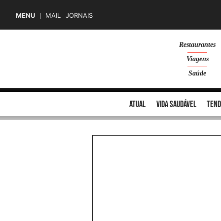
MENU
MAIL
JORNAIS
Skip
Restaurantes
to
Viagens
content
Saúde
atual
vida saudável
tend