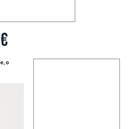
5€
e, o