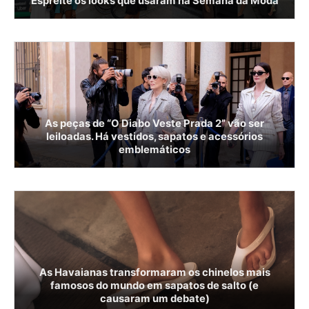
Espreite os looks que usaram na Semana da Moda
As peças de “O Diabo Veste Prada 2” vão ser
leiloadas. Há vestidos, sapatos e acessórios
emblemáticos
As Havaianas transformaram os chinelos mais
famosos do mundo em sapatos de salto (e
causaram um debate)