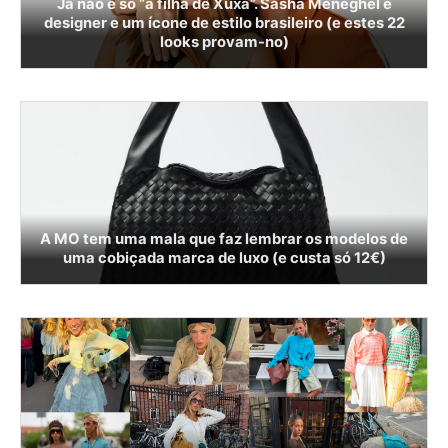
Já não é só “a filha de Xuxa”. Sasha Meneghel é
designer e um ícone de estilo brasileiro (e estes 22
looks provam-no)
A MO tem uma mala que faz lembrar os modelos de
uma cobiçada marca de luxo (e custa só 12€)