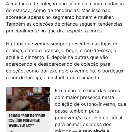
A mudança de coleção não só implica uma mudança
de estação, como de tendências. Mas isso não
acontece apenas no segmento homem e mulher.
Também as coleções de criança seguem tendências,
principalmente no que diz respeito a cores.
Há tons que vemos sempre presentes nas lojas de
criança, como o branco, o bege, o cor-de-rosa, o
azul e o cinzento. E depois há outras que vão
aparecendo e desaparecendo de coleção para
coleção, como por exemplo o vermelho, o bordeaux,
o cor de laranja, o castanho ou o amarelo.
E o amarelo é uma das cores
com maior presença nesta
coleção de outono/inverno, que
passa também para
A PARTIR DE QUE IDADE É QUE
primavera/verão. É a cor ideal
OS MIÚDOS PODEM FICAR
para animar os looks dos
SOZINHOS EM CASA?
miúdos —
e tem ainda a