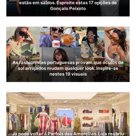
estão em saldos. Espreite estas 17 opções de
Gonçalo Peixoto
As fashionistas portuguesas provam que óculos de
sol arrojados mudam qualquer look. Inspire-se
nestes 19 visuais
Já pode voltar à Parfois das Amoreiras. Loja reabriu