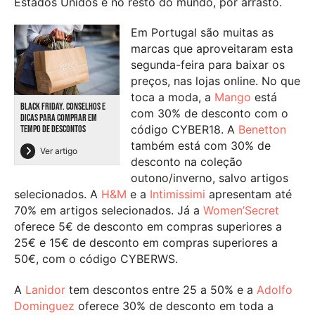
Estados Unidos e no resto do mundo, por arrasto.
Em Portugal são muitas as
marcas que aproveitaram esta
segunda-feira para baixar os
preços, nas lojas online. No que
toca a moda, a
Mango
está
BLACK FRIDAY. CONSELHOS E
com 30% de desconto com o
DICAS PARA COMPRAR EM
código CYBER18. A
Benetton
TEMPO DE DESCONTOS
também está com 30% de
Ver artigo
desconto na coleção
outono/inverno, salvo artigos
selecionados. A
H&M
e a
Intimissimi
apresentam até
70% em artigos selecionados. Já a
Women’Secret
oferece 5€ de desconto em compras superiores a
25€ e 15€ de desconto em compras superiores a
50€, com o código CYBERWS.
A
Lanidor
tem descontos entre 25 a 50% e a
Adolfo
Dominguez
oferece 30% de desconto em toda a