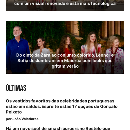
com um visual renovado e está mais tecnológica
Do cinto da Zara ao conjunto colorido. Leonor e
Sofía deslumbram em Maiorca com looks que
gritam verão
ÚLTIMAS
Os vestidos favoritos das celebridades portuguesas
estão em saldos. Espreite estas 17 opções de Gonçalo
Peixoto
por
João Valadares
Há um novo spot de smash burgers no Restelo que