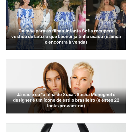
Da mãe para as filhas. Infanta Sofia recupera
vestido de Letizia que Leonor já tinha usado (e ainda
o encontra à venda)
Já não é só “a filha de Xuxa”. Sasha Meneghel é
designer e um ícone de estilo brasileiro (e estes 22
looks provam-no)