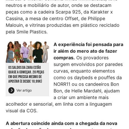
neutros e mobiliário de autor, onde se destacam
peças como a cadeira Scarpa 925, da Karakter x
Cassina, a mesa de centro Offset, de Philippe
Malouin, e vitrinas produzidas em plástico reciclado
pela Smile Plastics.
A experiência foi pensada para
ir além do mero ato de fazer
compras.
Os provadores
surgem envolvidos por paredes
OS SALDOS DA ZARA ESTÃO
curvas, enquanto elementos
QUASE A COMEÇAR. 20 PEÇAS
EM QUE PRECISA MESMO DE
como os daybeds e pouffes da
APOSTAR (E DESDE 10,99€)
NORR11 ou os candeeiros Bon
Bon, de Helle Mardahl, ajudam
Ver artigo
a criar um ambiente mais
acolhedor e sensorial, em linha com a linguagem
visual da COS.
A abertura coincide ainda com a chegada da nova