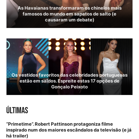
As Havaianas transformaram os chinelos mais
famosos do mundo em sapatos de salto (e
causaram um debate)
Os vestidos favoritos das celebridades portuguesas
estão em saldos. Espreite estas 17 opções de
Gonçalo Peixoto
ÚLTIMAS
“Primetime”. Robert Pattinson protagoniza filme
inspirado num dos maiores escândalos da televisão (e já
há trailer)