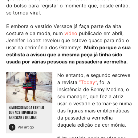
do bolso para registar o momento que, desde então,
se tornou viral.
E embora o vestido Versace já faça parte da alta
costura e da moda, num
vídeo
publicado em abril,
Jennifer Lopez revelou que esteve quase para não o
usar na cerimónia dos Grammys.
Muito porque a sua
estilista a avisou que a mesma peça já tinha sido
usada por várias pessoas na passadeira vermelha.
No entanto, e segundo escreve
a revista
“Today”
, foi a
insistência de Benny Medina, o
seu manager, que fez a atriz
usar o vestido e tornar-se numa
4 MITOS DE MODA E ESTILO
das figuras mais emblemáticas
QUE NOS IMPEDEM DE
da passadeira vermelha
ARRISCAR E BRILHAR
daquela edição da cerimónia.
Ver artigo