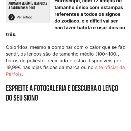
Horóscopo, com 12 lenços de
ANIMAR O VERÃO (E TEM PEÇAS
tamanho único com estampas
A PARTIR DOS 9,99€)
referentes a todos os signos
Ver artigo
do zodíaco, e o difícil vai ser
não fazer batota e usar dois ou
três.
Coloridos, mesmo a combinar com o calor que se faz
sentir, os lenços são de tamanho médio (100×100),
feitos de poliéster reciclado e estão disponíveis por
19,99€ nas lojas físicas da marca ou no
site oficial da
Parfois
.
Espreite a fotogaleria e descubra o lenço
do seu signo