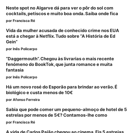
Neste spot no Algarve dá para ver o pôr do sol com
cocktails, petiscos e muito boa onda. Saiba onde fica
por
Francisca Ré
Vida da mulher acusada de conhecido crime nos EUA
está a chegar à Netflix. Tudo sobre “A História de Ed
Gein”
por
Inês Policarpo
“Daggermouth”. Chegou às livrarias o mais recente
fenómeno do BookTok, que junta romance e muita
fantasia
por
Inês Policarpo
Há um novo rosé do Esporão para brindar ao verão. É
biológico e custa menos de 10€
por
Afonso Ferreira
Sabia que pode comer um pequeno-almoço de hotel de 5
estrelas por menos de 5€? Contamos-lhe como
por
Francisca Ré
A vida de Carlos Paião chegou ao cinema. Eis 5 estreias