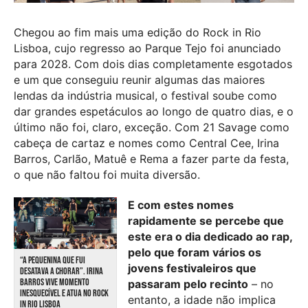
Chegou ao fim mais uma edição do Rock in Rio
Lisboa, cujo regresso ao Parque Tejo foi anunciado
para 2028. Com dois dias completamente esgotados
e um que conseguiu reunir algumas das maiores
lendas da indústria musical, o festival soube como
dar grandes espetáculos ao longo de quatro dias, e o
último não foi, claro, exceção. Com 21 Savage como
cabeça de cartaz e nomes como Central Cee, Irina
Barros, Carlão, Matuê e Rema a fazer parte da festa,
o que não faltou foi muita diversão.
E com estes nomes
rapidamente se percebe que
este era o dia dedicado ao rap,
pelo que foram vários os
“A PEQUENINA QUE FUI
jovens festivaleiros que
DESATAVA A CHORAR”. IRINA
BARROS VIVE MOMENTO
passaram pelo recinto
– no
INESQUECÍVEL E ATUA NO ROCK
entanto, a idade não implica
IN RIO LISBOA