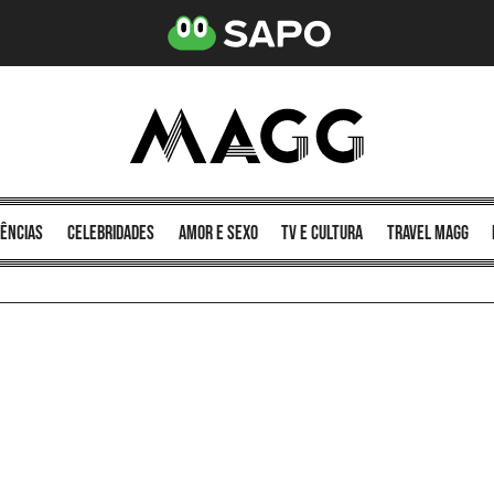
ências
celebridades
amor e sexo
TV e cultura
Travel MAGG