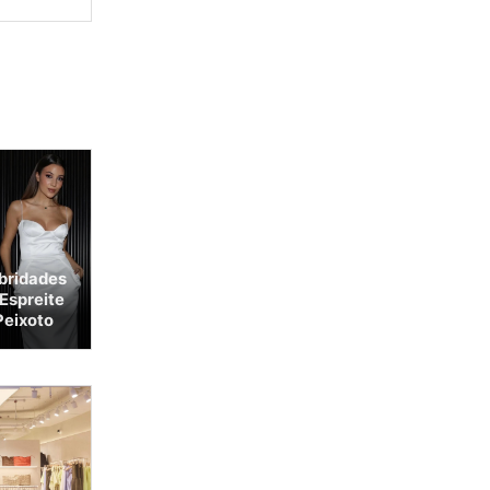
ebridades
Espreite
Peixoto