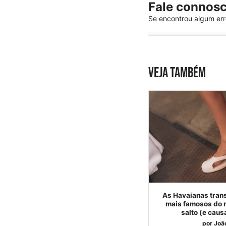
Fale connos
Se encontrou algum err
VEJA TAMBÉM
As Havaianas tran
mais famosos do 
salto (e cau
por
Joã