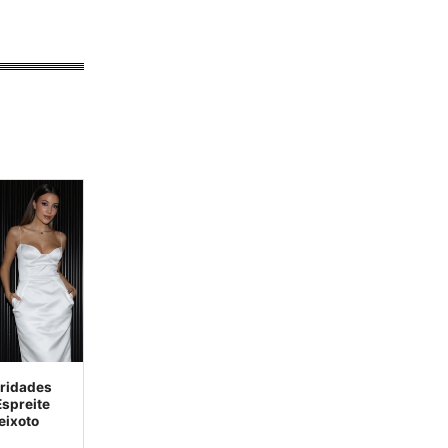
bridades
Espreite
eixoto