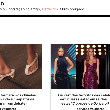
co
o ou incorreção no artigo,
alerte-nos
. Muito obrigado.
sformaram os chinelos
Os vestidos favoritos das cele
mundo em sapatos de
portuguesas estão em saldos. 
saram um debate)
estas 17 opções de Gonçalo P
o Valadares
por
João Valadares