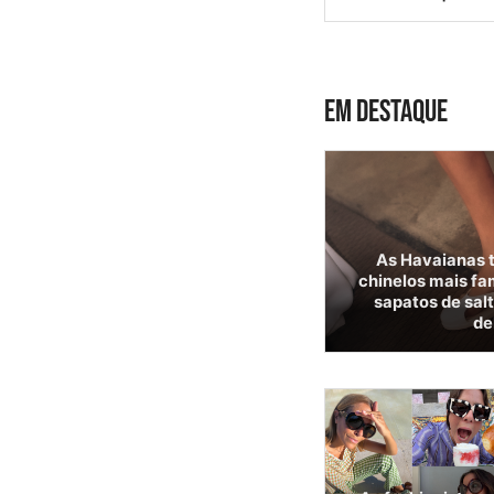
EM DESTAQUE
As Havaianas 
chinelos mais f
sapatos de sal
de