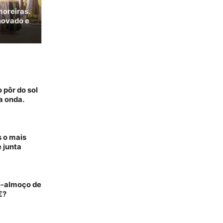
moreiras.
novado e
a
 pôr do sol
a onda.
s o mais
 junta
o-almoço de
€?