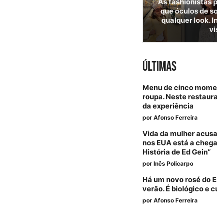
As fashionistas
que óculos de s
qualquer look. I
vi
ÚLTIMAS
Menu de cinco momen
roupa. Neste restaura
da experiência
por
Afonso Ferreira
Vida da mulher acus
nos EUA está a chegar
História de Ed Gein”
por
Inês Policarpo
Há um novo rosé do E
verão. É biológico e 
por
Afonso Ferreira