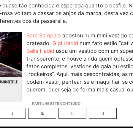
é quase tão conhecida e esperada quanto o desfile. 
-rosa voltam a passar os anjos da marca, desta vez 
erentes dos da passerelle.
Sara Sampaio
apostou num mini vestido ca
prateado,
Gigi Hadid
num fato estilo “cat
Bella Hadid
usou um vestido com um super
transparente, e houve ainda quem optass
fatos completos, vestidos de gala ou estil
“rockeiros”. Aqui, mais descontraídas, as 
podem vestir, pentear-se e maquilhar-se 
AS DO DESFILE
querem, quer seja de forma mais casual ou