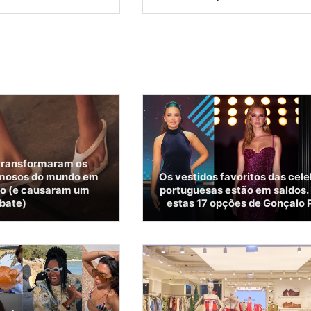
transformaram os
amosos do mundo em
Os vestidos favoritos das cel
to (e causaram um
portuguesas estão em saldos. 
bate)
estas 17 opções de Gonçalo 