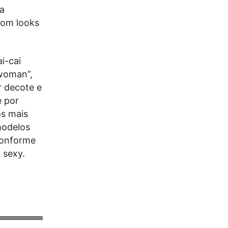
Na
com looks
i-cai
 woman”,
 decote e
e por
os mais
modelos
conforme
 sexy.