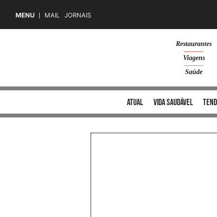
MENU
MAIL
JORNAIS
Skip
Restaurantes
to
Viagens
content
Saúde
atual
vida saudável
tend