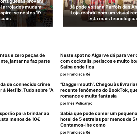
 portuguesas provam
ol arrojados mudam
Já pode voltar à Parfois das A
nspire-se nestes 19
Loja reabriu com um visual re
suais
está mais tecnológic
tos e zero peças de
Neste spot no Algarve dá para ver o
nte, jantar nu faz parte
com cocktails, petiscos e muito bo
Saiba onde fica
por
Francisca Ré
ada de conhecido crime
“Daggermouth”. Chegou às livraria
 à Netflix. Tudo sobre “A
recente fenómeno do BookTok, que
romance e muita fantasia
por
Inês Policarpo
sporão para brindar ao
Sabia que pode comer um pequen
custa menos de 10€
hotel de 5 estrelas por menos de 5
Contamos-lhe como
por
Francisca Ré