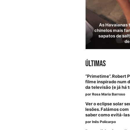
As Havaianas 
chinelos mais f
sapatos de sal
de
ÚLTIMAS
“Primetime”. Robert 
filme inspirado num 
da televisão (e já há t
por
Rosa Maria Barroso
Ver o eclipse solar 
lesões. Falámos com 
saber como evitá-las
por
Inês Policarpo