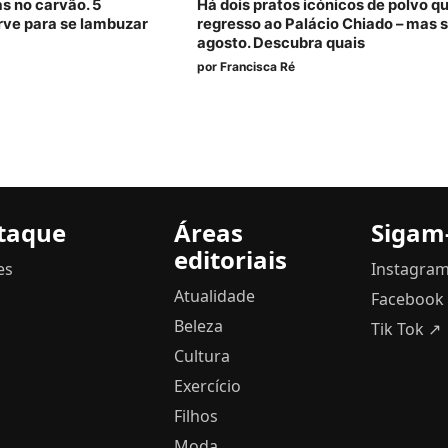
as no carvão. 5
Há dois pratos icónicos de polvo q
rve para se lambuzar
regresso ao Palácio Chiado – mas 
agosto. Descubra quais
por
Francisca Ré
taque
Áreas
Sigam
editoriais
es
Instagra
Atualidade
Facebook
Beleza
Tik Tok ↗
Cultura
Exercício
Filhos
Moda