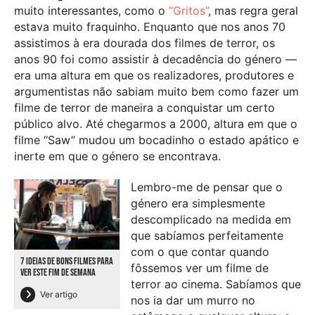
muito interessantes, como o
“Gritos”
, mas regra geral
estava muito fraquinho. Enquanto que nos anos 70
assistimos à era dourada dos filmes de terror, os
anos 90 foi como assistir à decadência do género —
era uma altura em que os realizadores, produtores e
argumentistas não sabiam muito bem como fazer um
filme de terror de maneira a conquistar um certo
público alvo. Até chegarmos a 2000, altura em que o
filme “Saw” mudou um bocadinho o estado apático e
inerte em que o género se encontrava.
Lembro-me de pensar que o
género era simplesmente
descomplicado na medida em
que sabíamos perfeitamente
com o que contar quando
7 IDEIAS DE BONS FILMES PARA
fôssemos ver um filme de
VER ESTE FIM DE SEMANA
terror ao cinema. Sabíamos que
Ver artigo
nos ia dar um murro no