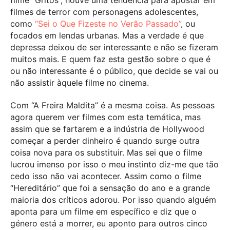
filme “Gritos”, houve uma tendência para apostar em
filmes de terror com personagens adolescentes,
como
“Sei o Que Fizeste no Verão Passado”
, ou
focados em lendas urbanas. Mas a verdade é que
depressa deixou de ser interessante e não se fizeram
muitos mais. E quem faz esta gestão sobre o que é
ou não interessante é o público, que decide se vai ou
não assistir àquele filme no cinema.
Com “A Freira Maldita” é a mesma coisa. As pessoas
agora querem ver filmes com esta temática, mas
assim que se fartarem e a indústria de Hollywood
começar a perder dinheiro é quando surge outra
coisa nova para os substituir. Mas sei que o filme
lucrou imenso por isso o meu instinto diz-me que tão
cedo isso não vai acontecer. Assim como o filme
“Hereditário” que foi a sensação do ano e a grande
maioria dos críticos adorou. Por isso quando alguém
aponta para um filme em específico e diz que o
género está a morrer, eu aponto para outros cinco