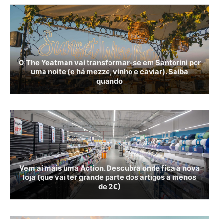
O The Yeatman vai transformar-se em Santorini por
uma noite (e há mezze, vinho e caviar). Saiba
quando
Vem aí mais uma Action. Descubra onde fica a nova
loja (que vai ter grande parte dos artigos a menos
de 2€)