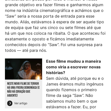
grande objetivo era fazer filmes e ganharmos algum
nome na indústria cinematográfica e achámos que o
“Saw” seria a nossa porta de entrada para esse
mundo. Aliás, estávamos à espera de ser aquele tipo
de equipa que faz uns cinco ou sete filmes até que
há um que nos coloca na ribalta. O que aconteceu foi
exatamente o oposto e ficámos imediatamente
conhecidos depois do “Saw”. Foi uma surpresa para
todos — até para nós.
Esse filme mudou a maneira
como viria a escrever novas
histórias?
Sem dúvida, até porque eu e o
NESTE NOVO FILME DE TERROR
James éramos muito ingénuos
HÁ UMA FREIRA DEMONÍACA (E
quando fizemos o primeiro
NÃO HÁ CORAÇÃO QUE
filme da saga “Saw”. Não
AGUENTE)
sabíamos muito bem o que
Ver artigo
estávamos a fazer. Eu, por