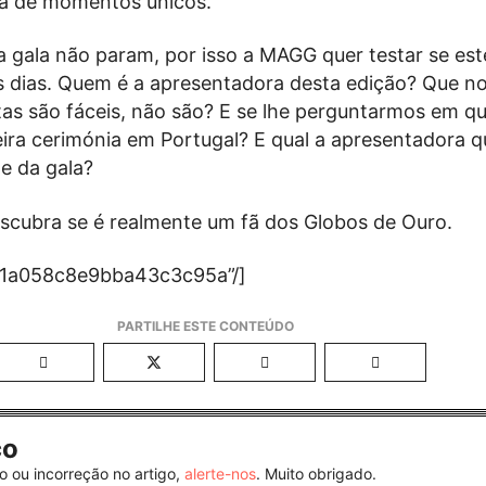
ia de momentos únicos.
 a gala não param, por isso a MAGG quer testar se es
s dias. Quem é a apresentadora desta edição? Que n
stas são fáceis, não são? E se lhe perguntarmos em q
ira cerimónia em Portugal? E qual a apresentadora q
te da gala?
escubra se é realmente um fã dos Globos de Ouro.
e1a058c8e9bba43c3c95a”/]
co
o ou incorreção no artigo,
alerte-nos
. Muito obrigado.