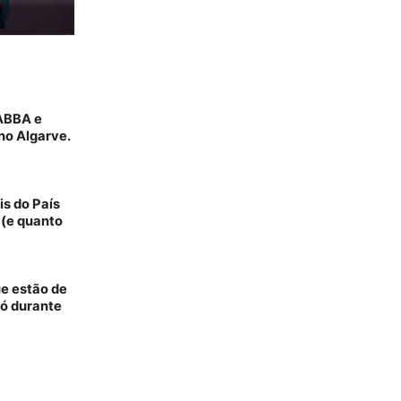
 ABBA e
no Algarve.
is do País
 (e quanto
ue estão de
só durante