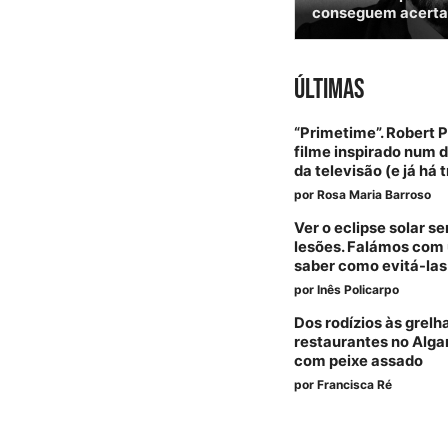
conseguem acertar
ÚLTIMAS
“Primetime”. Robert 
filme inspirado num 
da televisão (e já há t
por
Rosa Maria Barroso
Ver o eclipse solar 
lesões. Falámos com 
saber como evitá-las
por
Inês Policarpo
Dos rodízios às grelh
restaurantes no Alga
com peixe assado
por
Francisca Ré