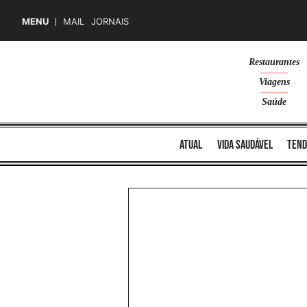
MENU
MAIL
JORNAIS
Skip
Restaurantes
to
Viagens
content
Saúde
atual
vida saudável
tend