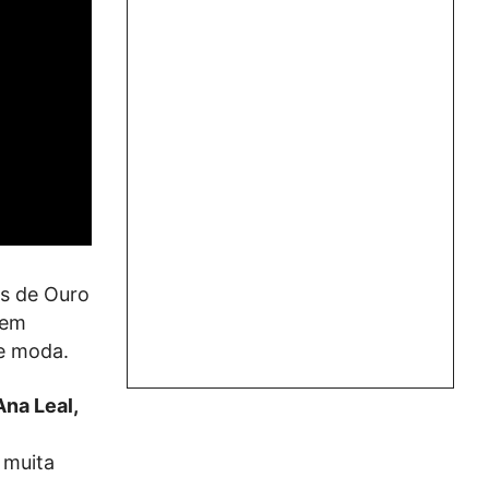
os de Ouro
 em
 e moda.
Ana Leal,
 muita