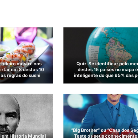
dadeiro mestre nos
Quiz. Se identificar pelo me
ertar em 8 destas 10
destes 15 países no mapa é
as regras do sushi
inteligente do que 95% das 
“Big Brother” ou “Casa dos Se
s em História Mundial
Teste os seus conhecimento