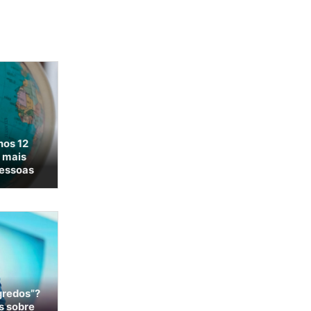
nos 12
 mais
pessoas
gredos”?
s sobre