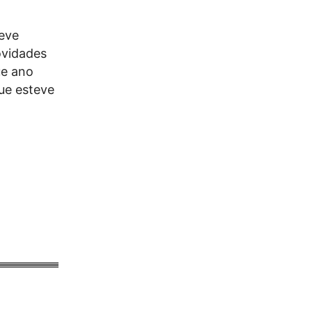
teve
ovidades
ue ano
ue esteve