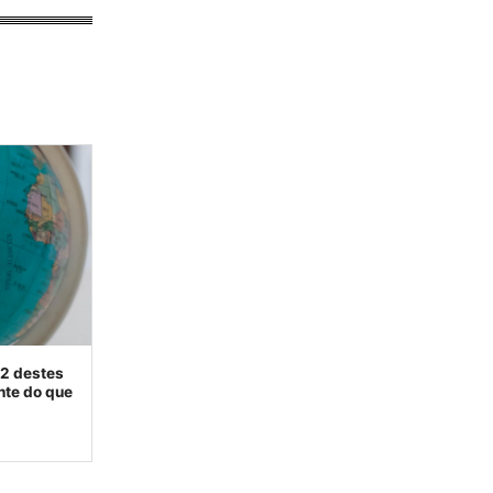
12 destes
nte do que