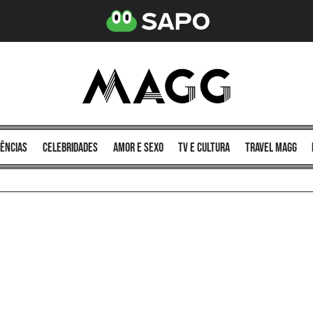
ências
celebridades
amor e sexo
TV e cultura
Travel MAGG