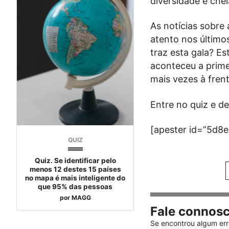
diversidade e che
As notícias sobre
atento nos último
traz esta gala? E
aconteceu a prime
mais vezes à fren
Entre no quiz e d
[apester id=”5d8
QUIZ
Quiz. Se identificar pelo
menos 12 destes 15 países
no mapa é mais inteligente do
que 95% das pessoas
por
MAGG
Fale connos
Se encontrou algum err