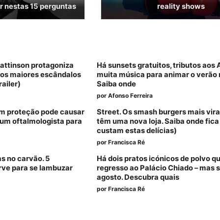
 nestas 15 perguntas
reality shows
Pattinson protagoniza
Há sunsets gratuitos, tributos aos
dos maiores escândalos
muita música para animar o verão 
railer)
Saiba onde
por
Afonso Ferreira
sem proteção pode causar
Street. Os smash burgers mais vira
um oftalmologista para
têm uma nova loja. Saiba onde fica
custam estas delícias)
por
Francisca Ré
as no carvão. 5
Há dois pratos icónicos de polvo q
rve para se lambuzar
regresso ao Palácio Chiado – mas 
agosto. Descubra quais
por
Francisca Ré