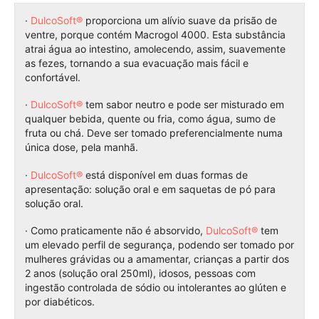
·
DulcoSoft®
proporciona um alívio suave da prisão de
ventre, porque contém Macrogol 4000. Esta substância
atrai água ao intestino, amolecendo, assim, suavemente
as fezes, tornando a sua evacuação mais fácil e
confortável.
·
DulcoSoft®
tem sabor neutro e pode ser misturado em
qualquer bebida, quente ou fria, como água, sumo de
fruta ou chá. Deve ser tomado preferencialmente numa
única dose, pela manhã.
·
DulcoSoft®
está disponível em duas formas de
apresentação: solução oral e em saquetas de pó para
solução oral.
· Como praticamente não é absorvido,
DulcoSoft®
tem
um elevado perfil de segurança, podendo ser tomado por
mulheres grávidas ou a amamentar, crianças a partir dos
2 anos (solução oral 250ml), idosos, pessoas com
ingestão controlada de sódio ou intolerantes ao glúten e
por diabéticos.