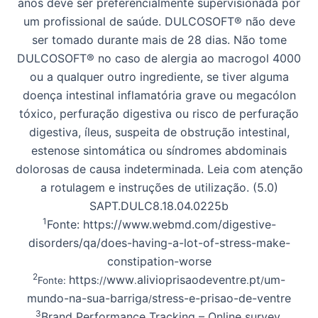
anos deve ser preferencialmente supervisionada por
um profissional de saúde. DULCOSOFT® não deve
ser tomado durante mais de 28 dias. Não tome
DULCOSOFT® no caso de alergia ao macrogol 4000
ou a qualquer outro ingrediente, se tiver alguma
doença intestinal inflamatória grave ou megacólon
tóxico, perfuração digestiva ou risco de perfuração
digestiva, íleus, suspeita de obstrução intestinal,
estenose sintomática ou síndromes abdominais
dolorosas de causa indeterminada. Leia com atenção
a rotulagem e instruções de utilização. (5.0)
SAPT.DULC8.18.04.0225b
1
Fonte: https://www.webmd.com/digestive-
disorders/qa/does-having-a-lot-of-stress-make-
constipation-worse
2
https
www
alivioprisaodeventre
pt
um-
Fonte:
://
.
.
/
mundo-na-sua-barriga
stress-e-prisao-de-ventre
/
3
Brand Performance Tracking – Online survey,