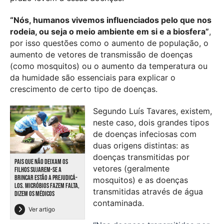
“Nós, humanos vivemos influenciados pelo que nos
rodeia, ou seja o meio ambiente em si e a biosfera”
,
por isso questões como o aumento de população, o
aumento de vetores de transmissão de doenças
(como mosquitos) ou o aumento da temperatura ou
da humidade são essenciais para explicar o
crescimento de certo tipo de doenças.
Segundo Luís Tavares, existem,
neste caso, dois grandes tipos
de doenças infeciosas com
duas origens distintas: as
doenças transmitidas por
PAIS QUE NÃO DEIXAM OS
vetores (geralmente
FILHOS SUJAREM-SE A
BRINCAR ESTÃO A PREJUDICÁ-
mosquitos) e as doenças
LOS. MICRÓBIOS FAZEM FALTA,
transmitidas através de água
DIZEM OS MÉDICOS
contaminada.
Ver artigo