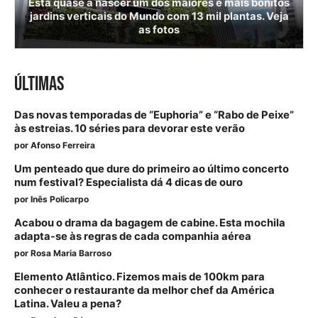
Está quase a nascer um dos maiores e mais bonitos
jardins verticais do Mundo com 13 mil plantas. Veja
as fotos
ÚLTIMAS
Das novas temporadas de “Euphoria” e “Rabo de Peixe”
às estreias. 10 séries para devorar este verão
por
Afonso Ferreira
Um penteado que dure do primeiro ao último concerto
num festival? Especialista dá 4 dicas de ouro
por
Inês Policarpo
Acabou o drama da bagagem de cabine. Esta mochila
adapta-se às regras de cada companhia aérea
por
Rosa Maria Barroso
Elemento Atlântico. Fizemos mais de 100km para
conhecer o restaurante da melhor chef da América
Latina. Valeu a pena?