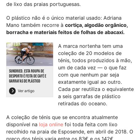
de lixo das praias portuguesas.
O plástico não é o único material usado: Adriana
Mano também recorre à
cortiça, algodão orgânico,
borracha e materiais feitos de folhas de abacaxi.
A marca nortenha tem uma
coleção de 20 modelos de
ténis, todos produzidos à mão,
um de cada vez — o que faz
SUNDRIED. ESTA ROUPA DE
com que nenhum par seja
DESPORTO É FEITA DE CAFÉ E
GARRAFAS DE PLÁSTICO
exatamente igual ao outro.
Cada par reutiliza o equivalente
Ver artigo
a seis garrafas de plástico
retiradas do oceano.
A coleção de ténis que se encontra atualmente
disponível na
loja online
foi toda feita com lixo
recolhido na praia de Esposende, em abril de 2018. O
preço dos ténis varia entre os 83€ e os 142€.