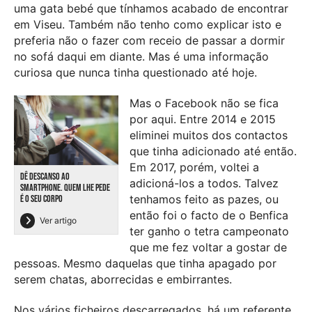
uma gata bebé que tínhamos acabado de encontrar
em Viseu. Também não tenho como explicar isto e
preferia não o fazer com receio de passar a dormir
no sofá daqui em diante. Mas é uma informação
curiosa que nunca tinha questionado até hoje.
Mas o Facebook não se fica
por aqui. Entre 2014 e 2015
eliminei muitos dos contactos
que tinha adicionado até então.
Em 2017, porém, voltei a
DÊ DESCANSO AO
adicioná-los a todos. Talvez
SMARTPHONE. QUEM LHE PEDE
tenhamos feito as pazes, ou
É O SEU CORPO
então foi o facto de o Benfica
Ver artigo
ter ganho o tetra campeonato
que me fez voltar a gostar de
pessoas. Mesmo daquelas que tinha apagado por
serem chatas, aborrecidas e embirrantes.
Nos vários ficheiros descarregados, há um referente