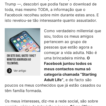
Trump —, descobri que podia fazer o download de
toda, mas mesmo TODA, a informação que o
Facebook recolheu sobre mim durante estes anos. E
isto revelou-se tão interessante quanto assustador.
Como verdadeiro millennial que
sou, todos os meus amigos
pertencem ao grupo de
pessoas que estão agora a
começar a vida adulta. Não é
EM SETE DIAS, GASTEI 18H27
uma brincadeira minha.
O
MINUTOS AGARRADA AO
Facebook juntou todos os
TELEMÓVEL
meus contactos numa só
Ver artigo
categoria chamada “Starting
Adult Life”
, e de facto são
poucos os meus conhecidos que já estão casados ou
têm família formada.
Os meus interesses, diz-me a rede social, são sobre