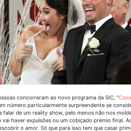
pessoas concorreram ao novo programa da SIC, “
Casa
 um número particularmente surpreendente se consi
 falar de um reality show, pelo menos não nos mold
o vai haver expulsões ou um cobiçado prémio final. A
escobrir o amor. Só que para isso tem que casar prim