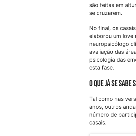
são feitas em altu
se cruzarem.
No final, os casai
elaborou um love 
neuropsicólogo cl
avaliação das área
psicologia das em
esta fase.
O que já se sabe 
Tal como nas versõ
anos, outros anda
número de partici
casais.