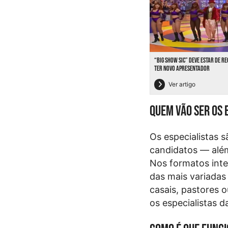
“BIG SHOW SIC” DEVE ESTAR DE R
TER NOVO APRESENTADOR
Ver artigo
Quem vão ser os 
Os especialistas s
candidatos — alé
Nos formatos inte
das mais variadas
casais, pastores 
os especialistas 