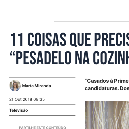
11 coisas que preci
“Pesadelo na Cozin
“Casados à Primei
Marta Miranda
candidaturas. Dos
21 Out 2018 08:35
Televisão