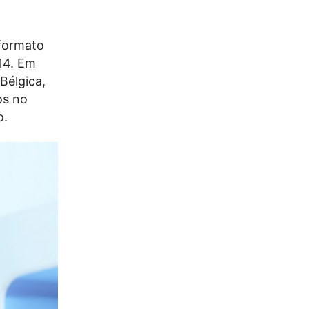
o
 formato
014. Em
Bélgica,
os no
o.