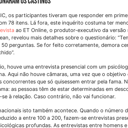
ionaram os castings
C, os participantes tiveram que responder em primei
om 78 itens. Lá fora, este inquérito costuma ter men
evista
ao ET Online, o produtor-executivo da versão
an, revelou mais detalhes sobre o questionário: “Te
0 perguntas. Se for feito corretamente, demora ce
chido”.
io, houve uma entrevista presencial com um psicólog
a. Aqui não houve câmaras, uma vez que o objetivo 
is concorrentes que só quisessem entrar pela fama. 
ama: as pessoas têm de estar determinadas em desco
se à relação. Caso contrário, não vai funcionar.
rnacionais isto também acontece. Quando o número 
eduzido a entre 100 a 200, fazem-se entrevistas pres
icológicas profundas. As entrevistas entre homens e