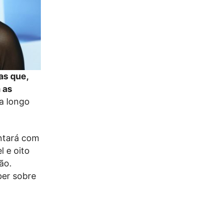
as que,
 as
a longo
ontará com
l e oito
ão.
ber sobre