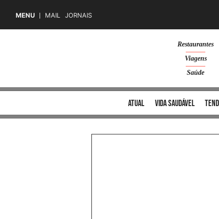
MENU
MAIL
JORNAIS
Skip
Restaurantes
to
Viagens
content
Saúde
atual
vida saudável
tend