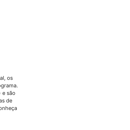
al, os
ograma.
) e são
as de
Conheça