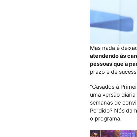
Mas nada é deixa
atendendo às cara
pessoas que à par
prazo e de sucess
“Casados à Primei
uma versão diária
semanas de conviv
Perdido? Nós damo
o programa.