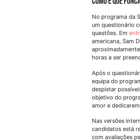
Como é que func
No programa da SI
um questionário c
questões. Em
entr
americana, Sam De
aproximadamente 5
horas a ser preen
Após o questionár
equipa do program
despistar possíve
objetivo do progr
amor e dedicarem-
Nas versões inte
candidatos está r
com avaliações ps