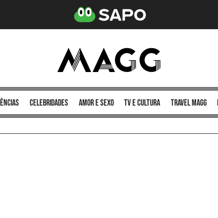
ências
celebridades
amor e sexo
TV e cultura
Travel MAGG