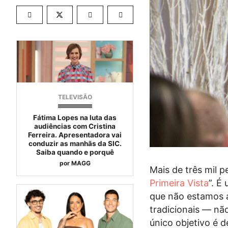
TELEVISÃO
Fátima Lopes na luta das
audiências com Cristina
Ferreira. Apresentadora vai
conduzir as manhãs da SIC.
Saiba quando e porquê
por
MAGG
Mais de três mil 
Primeira Vista
”. É
que não estamos a
tradicionais — nã
único objetivo é d