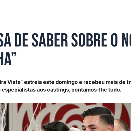
sa de saber sobre o n
ha”
ra Vista” estreia este domingo e recebeu mais de tr
 especialistas aos castings, contamos-lhe tudo.