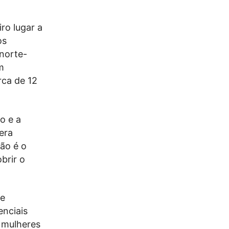
ro lugar a
os
 norte-
m
rca de 12
o e a
era
Não é o
brir o
de
enciais
 mulheres