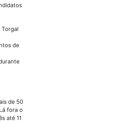
andidatos
o Torgal
entos de
durante
mais de 50
Lá fora o
ês até 11