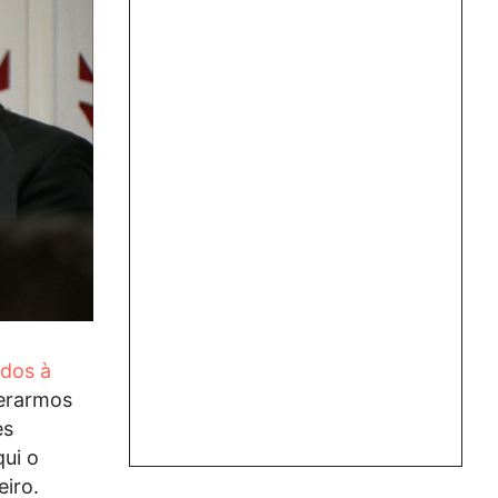
dos à
derarmos
es
qui o
eiro.