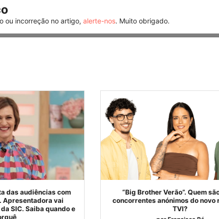
co
o ou incorreção no artigo,
alerte-nos
. Muito obrigado.
ta das audiências com
“Big Brother Verão”. Quem são
a. Apresentadora vai
concorrentes anónimos do novo r
da SIC. Saiba quando e
TVI?
orquê