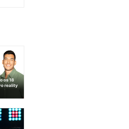
o os 18
o reality