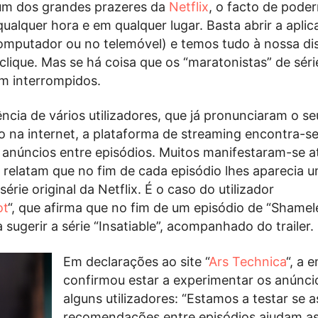
um dos grandes prazeres da
Netflix
, o facto de pode
ualquer hora e em qualquer lugar. Basta abrir a aplic
computador ou no telemóvel) e temos tudo à nossa di
clique. Mas se há coisa que os “maratonistas” de sér
m interrompidos.
ncia de vários utilizadores, que já pronunciaram o se
na internet, a plataforma de streaming encontra-s
anúncios entre episódios. Muitos manifestaram-se a
e relatam que no fim de cada episódio lhes aparecia 
érie original da Netflix. É o caso do utilizador
ot
“, que afirma que no fim de um episódio de “Shamele
 sugerir a série “Insatiable”, acompanhado do trailer.
Em declarações ao site “
Ars Technica
“, a 
confirmou estar a experimentar os anúnc
alguns utilizadores: “Estamos a testar se a
recomendações entre episódios ajudam a