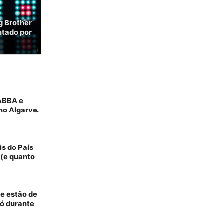
ig Brother
ntado por
 ABBA e
no Algarve.
is do País
 (e quanto
ue estão de
só durante