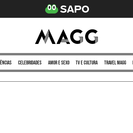
ências
celebridades
amor e sexo
TV e cultura
Travel MAGG