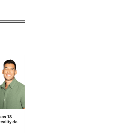
 os 18
eality da