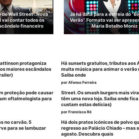
 de Wall Street”. Nova
Já há data para a estreia do “B
 vai contar todos os
Verão”. Formato vai ser aprese
scândalo financeiro
Maria Botelho Moniz
Pattinson protagoniza
Há sunsets gratuitos, tributos aos
dos maiores escândalos
muita música para animar o verão 
railer)
Saiba onde
por
Afonso Ferreira
sem proteção pode causar
Street. Os smash burgers mais vira
um oftalmologista para
têm uma nova loja. Saiba onde fica
custam estas delícias)
por
Francisca Ré
as no carvão. 5
Há dois pratos icónicos de polvo q
rve para se lambuzar
regresso ao Palácio Chiado – mas 
agosto. Descubra quais