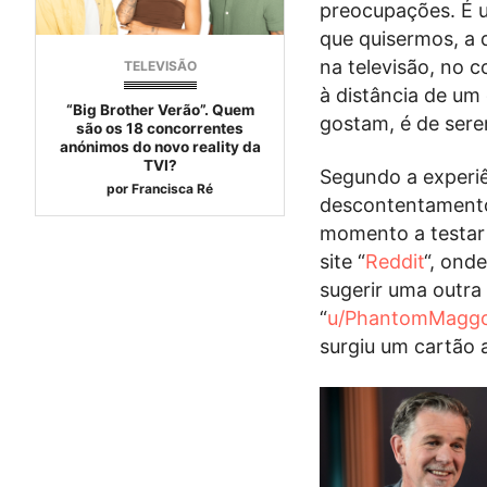
preocupações. É 
que quisermos, a q
na televisão, no 
TELEVISÃO
à distância de um 
“Big Brother Verão”. Quem
gostam, é de sere
são os 18 concorrentes
anónimos do novo reality da
TVI?
Segundo a experiê
por
Francisca Ré
descontentamento 
momento a testar 
site “
Reddit
“, ond
sugerir uma outra s
“
u/PhantomMagg
surgiu um cartão a