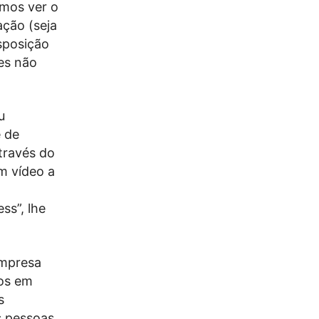
rmos ver o
ação (seja
sposição
ies não
u
e de
través do
um vídeo a
ss”, lhe
empresa
ios em
s
s pessoas