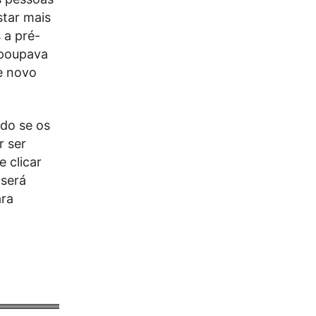
star mais
 a pré-
 poupava
e novo
ado se os
r ser
e clicar
 será
ara