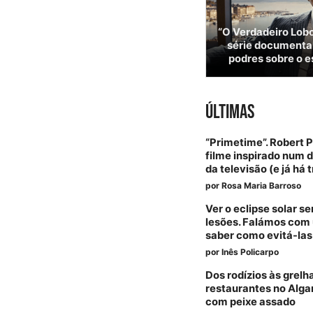
“O Verdadeiro Lobo
série documental
podres sobre o e
ÚLTIMAS
“Primetime”. Robert 
filme inspirado num 
da televisão (e já há t
por
Rosa Maria Barroso
Ver o eclipse solar 
lesões. Falámos com 
saber como evitá-las
por
Inês Policarpo
Dos rodízios às grelh
restaurantes no Alga
com peixe assado