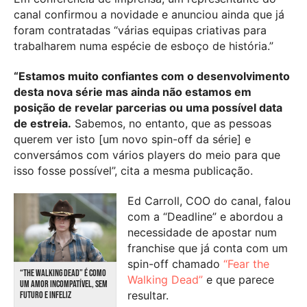
canal confirmou a novidade e anunciou ainda que já
foram contratadas “várias equipas criativas para
trabalharem numa espécie de esboço de história.”
“Estamos muito confiantes com o desenvolvimento
desta nova série mas ainda não estamos em
posição de revelar parcerias ou uma possível data
de estreia.
Sabemos, no entanto, que as pessoas
querem ver isto [um novo spin-off da série] e
conversámos com vários players do meio para que
isso fosse possível”, cita a mesma publicação.
Ed Carroll, COO do canal, falou
com a “Deadline” e abordou a
necessidade de apostar num
franchise que já conta com um
spin-off chamado
“Fear the
“THE WALKING DEAD” É COMO
Walking Dead”
e que parece
UM AMOR INCOMPATÍVEL, SEM
resultar.
FUTURO E INFELIZ