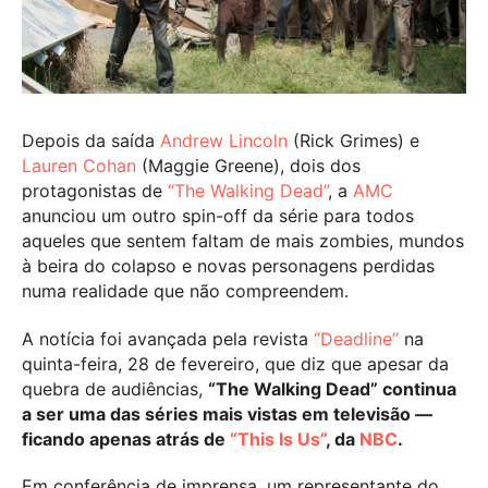
Depois da saída
Andrew Lincoln
(Rick Grimes) e
Lauren Cohan
(Maggie Greene), dois dos
protagonistas de
“The Walking Dead”
, a
AMC
anunciou um outro spin-off da série para todos
aqueles que sentem faltam de mais zombies, mundos
à beira do colapso e novas personagens perdidas
numa realidade que não compreendem.
A notícia foi avançada pela revista
“Deadline”
na
quinta-feira, 28 de fevereiro, que diz que apesar da
quebra de audiências,
“The Walking Dead” continua
a ser uma das séries mais vistas em televisão —
ficando apenas atrás de
“This Is Us”
, da
NBC
.
Em conferência de imprensa, um representante do