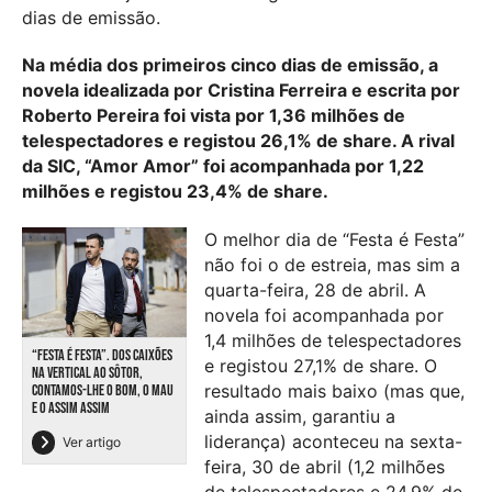
dias de emissão.
Na média dos primeiros cinco dias de emissão, a
novela idealizada por Cristina Ferreira e escrita por
Roberto Pereira foi vista por 1,36 milhões de
telespectadores e registou 26,1% de share. A rival
da SIC, “Amor Amor” foi acompanhada por 1,22
milhões e registou 23,4% de share.
O melhor dia de “Festa é Festa”
não foi o de estreia, mas sim a
quarta-feira, 28 de abril. A
novela foi acompanhada por
1,4 milhões de telespectadores
“FESTA É FESTA”. DOS CAIXÕES
e registou 27,1% de share. O
NA VERTICAL AO SÔTOR,
resultado mais baixo (mas que,
CONTAMOS-LHE O BOM, O MAU
E O ASSIM ASSIM
ainda assim, garantiu a
liderança) aconteceu na sexta-
Ver artigo
feira, 30 de abril (1,2 milhões