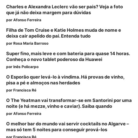
Charles e Alexandra Leclerc vão ser pais? Veja a foto
que já não deixa margem para dúvidas
por
Afonso Ferreira
Filha de Tom Cruise e Katie Holmes muda de nome e
deixa cair apelido do pai. Entenda tudo
por
Rosa Maria Barroso
Super fino, mais leve e com bateria para quase 14 horas.
Conheça o novo tablet poderoso da Huawei
por
Inês Policarpo
O Esporão quer levá-lo à vindima. Há provas de vinho,
pisa a pé e almoços nas herdades
por
Francisca Ré
O The Yeatman vai transformar-se em Santorini por uma
noite (e há mezze, vinho e caviar). Saiba quando
por
Afonso Ferreira
O melhor bar do mundo vai servir cocktails no Algarve –
mas só tem 5 noites para conseguir prová-los
por
Francisca Ré