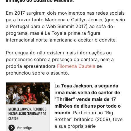
imitação do Eduardo Madeira.”
Em 2017 surgiram dois movimentos nas redes sociais
para trazer tanto Madonna e Caitlyn Jenner (que veio
a Portugal para o Web Summit 2017) ao sofá do
programa, mas é La Toya a primeira figura
internacional norte-americana a aceitar o convite.
Por enquanto não existem mais informações ou
pormenores sobre a presença da cantora, nem a
própria apresentadora
Filomena Cautela
se
pronunciou sobre o assunto.
La Toya Jackson, a segunda
irmã mais velha do cantor de
“Thriller” vende mais de 17
milhões de álbuns por todo o
MICHAEL JACKSON. RECORDE 6
mundo
. Participou no “Big
HISTÓRIAS INACREDITÁVEIS DO
CANTOR
Brother” britânico (2009), teve
a sua própria série
Ver artigo