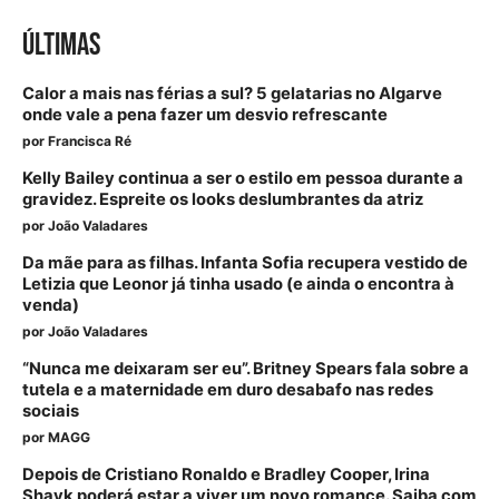
ÚLTIMAS
Calor a mais nas férias a sul? 5 gelatarias no Algarve
onde vale a pena fazer um desvio refrescante
por
Francisca Ré
Kelly Bailey continua a ser o estilo em pessoa durante a
gravidez. Espreite os looks deslumbrantes da atriz
por
João Valadares
Da mãe para as filhas. Infanta Sofia recupera vestido de
Letizia que Leonor já tinha usado (e ainda o encontra à
venda)
por
João Valadares
“Nunca me deixaram ser eu”. Britney Spears fala sobre a
tutela e a maternidade em duro desabafo nas redes
sociais
por
MAGG
Depois de Cristiano Ronaldo e Bradley Cooper, Irina
Shayk poderá estar a viver um novo romance. Saiba com