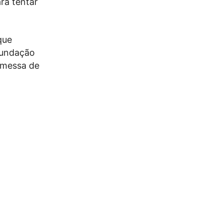
ra tentar
que
 fundação
omessa de