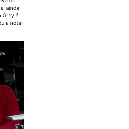
avô de
el ainda
h Grey é
ou a notar