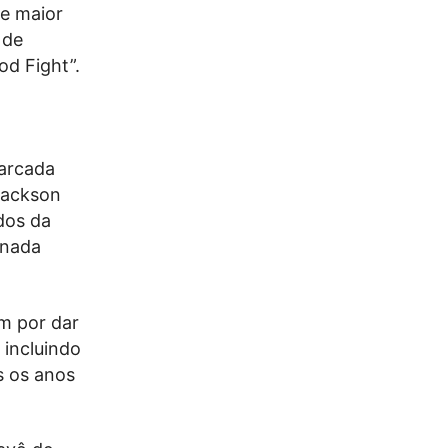
e maior
 de
d Fight”.
marcada
Jackson
dos da
inada
m por dar
 incluindo
s os anos