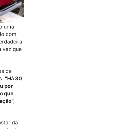
do uma
rdo com
erdadeira
a vez que
as de
s.
“Há 30
u por
to que
ação”,
astar da