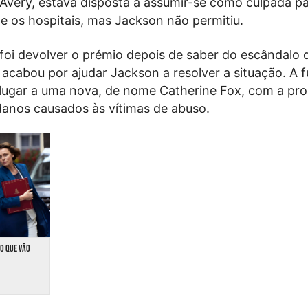
very, estava disposta a assumir-se como culpada pa
 e os hospitais, mas Jackson não permitiu.
oi devolver o prémio depois de saber do escândalo 
, acabou por ajudar Jackson a resolver a situação. A
 lugar a uma nova, de nome Catherine Fox, com a pr
danos causados às vítimas de abuso.
ÃO QUE VÃO