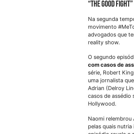
“The Good Fight”
Na segunda tempor
movimento #MeToo.
advogados que te
reality show.
O segundo episódi
com casos de ass
série, Robert Kin
uma jornalista que
Adrian (Delroy Li
casos de assédio 
Hollywood.
Naomi relembrou A
pelas quais nutri