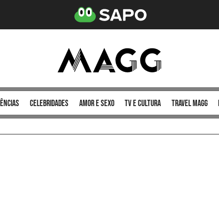
ências
celebridades
amor e sexo
TV e cultura
Travel MAGG