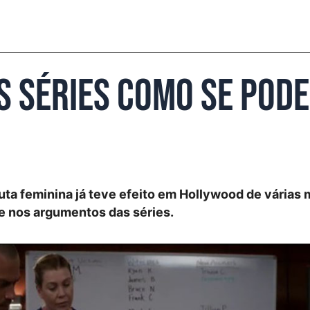
s séries como se pode
ta feminina já teve efeito em Hollywood de várias 
e nos argumentos das séries.