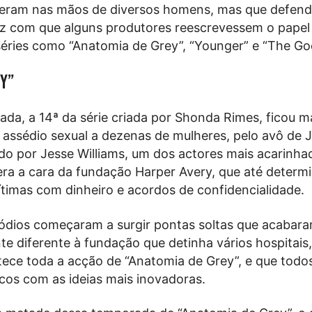
reram nas mãos de diversos homens, mas que defend
ez com que alguns produtores reescrevessem o papel
ries como “Anatomia de Grey”, “Younger” e “The Goo
ey”
da, a 14ª da série criada por Shonda Rimes, ficou 
 assédio sexual a dezenas de mulheres, pelo avô de 
ado por Jesse Williams, um dos actores mais acarinha
 era a cara da fundação Harper Avery, que até determ
vítimas com dinheiro e acordos de confidencialidade.
ódios começaram a surgir pontas soltas que acabara
e diferente à fundação que detinha vários hospitais,
ece toda a acção de “Anatomia de Grey”, e que todo
icos com as ideias mais inovadoras.