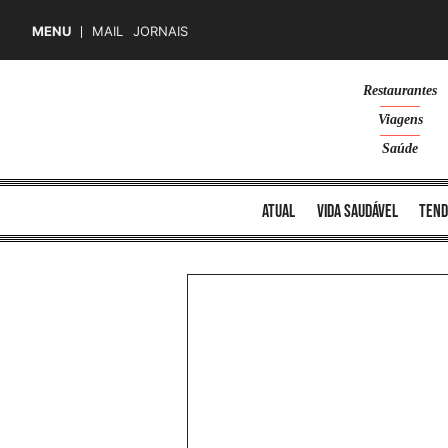
MENU
MAIL
JORNAIS
Skip
Restaurantes
to
Viagens
content
Saúde
atual
vida saudável
tend