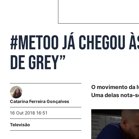
#MeToo já chegou à
de Grey”
O movimento da lu
Uma delas nota-s
Catarina Ferreira Gonçalves
16 Out 2018 16:51
Televisão