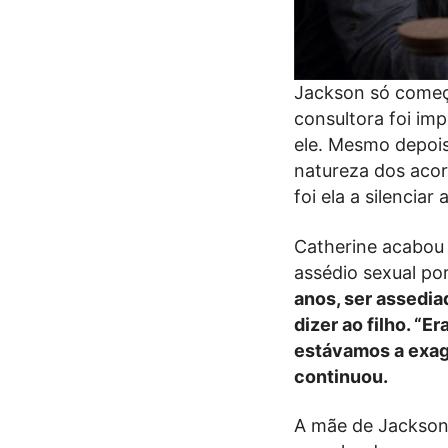
Jackson só começ
consultora foi im
ele. Mesmo depois
natureza dos aco
foi ela a silencia
Catherine acabou 
assédio sexual po
anos, ser assedi
dizer ao filho. “E
estávamos a exag
continuou.
A mãe de Jackson, 