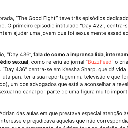
ada, “The Good Fight” teve três episódios dedicad
 O primeiro episódio intitulado “Day 422”, centra-
ntam ajudar uma jovem que foi sexualmente assedia
o, “Day 436”,
fala de como a imprensa lida, interna
édio sexual
, como referiu ao jornal “
BuzzFeed”
o cri
g. “Day 436” centra-se em Keesha Sharp, que dá vida
 luta para ter a sua reportagem na televisão e que fo
ndo), um dos advogados que está a aconselhar a reve
sexual no canal por parte de uma figura muito impor
drian das aulas em que prestava especial atenção à
a interesse e prejudicava aquelas que não correspond