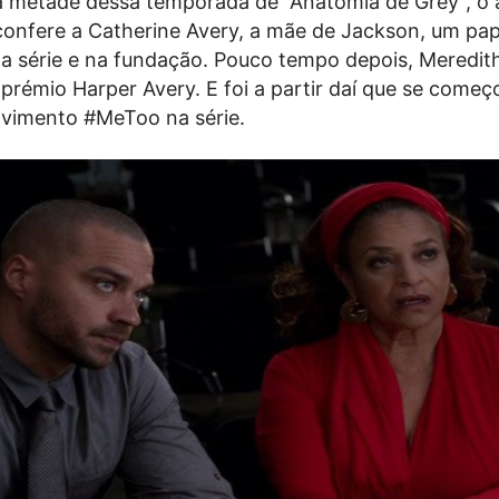
a metade dessa temporada de “Anatomia de Grey”, o 
onfere a Catherine Avery, a mãe de Jackson, um pap
a série e na fundação. Pouco tempo depois, Meredit
 prémio Harper Avery. E foi a partir daí que se começ
ovimento #MeToo na série.