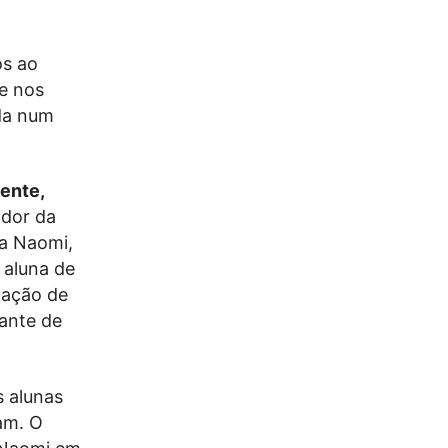
os ao
se nos
da num
mente,
ador da
 a Naomi,
i aluna de
lação de
tante de
s alunas
iam. O