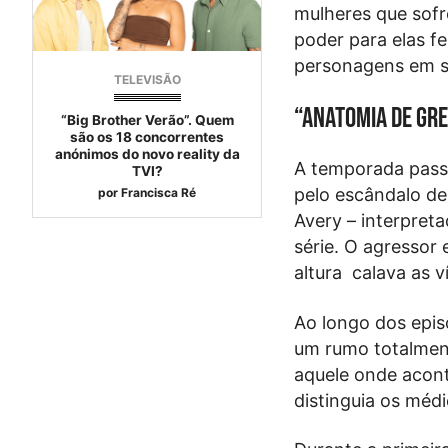
mulheres que sof
poder para elas f
personagens em sé
TELEVISÃO
“Anatomia de Gr
“Big Brother Verão”. Quem
são os 18 concorrentes
anónimos do novo reality da
A temporada passa
TVI?
pelo escândalo de
por
Francisca Ré
Avery – interpret
série. O agressor
altura calava as 
Ao longo dos epis
um rumo totalment
aquele onde acont
distinguia os méd