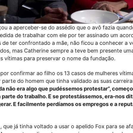
ou a aperceber-se do assédio que o avô fazia quan
pedida de trabalhar com ele por ter assinado um aco
 de ter confrontado a mãe, não ficou a conhecer a v
rdos, mas Catherine sempre a teve bem presente um
r as vítimas para preservar o nome da fundação.
por confirmar ao filho os 13 casos de mulheres vítim
r parte do homem que tinha validado as suas carreira
ada não era algo que pudéssemos protestar”, começo
ra parte do trabalho. E se protestássemos, era-nos di
erar. E facilmente perdíamos os empregos e a reput
que já tinha voltado a usar o apelido Fox para se af