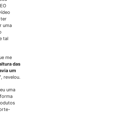
CEO
vídeo
 ter
ar uma
o
 tal
ue me
altura das
avia um
”
, revelou.
ceu uma
 forma
rodutos
orte-