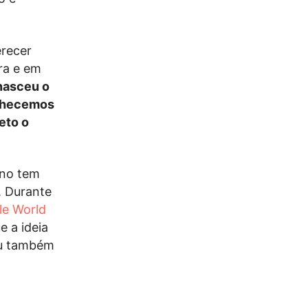
erecer
ra e em
nasceu o
onhecemos
eto o
ano tem
. Durante
le World
 a ideia
iu também