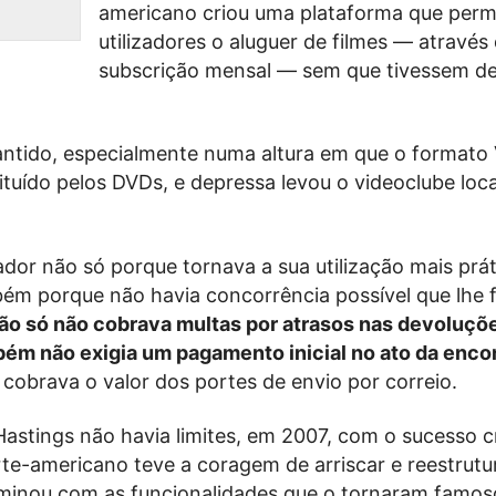
americano criou uma plataforma que permi
utilizadores o aluguer de filmes — através
subscrição mensal — sem que tivessem de 
antido, especialmente numa altura em que o formato
ituído pelos DVDs, e depressa levou o videoclube loca
ador não só porque tornava a sua utilização mais prát
ém porque não havia concorrência possível que lhe 
não só não cobrava multas por atrasos nas devoluçõ
bém não exigia um pagamento inicial no ato da enc
 cobrava o valor dos portes de envio por correio.
stings não havia limites, em 2007, com o sucesso 
te-americano teve a coragem de arriscar e reestrutu
rminou com as funcionalidades que o tornaram famos