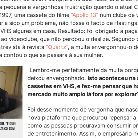
pequena e vergonhosa frustração quando o atual 
997, uma cassete do filme
“Apollo 13”
num clube de 
eria sido um problema, não fosse o facto de Hastings
 VHS algures em casa. Resultado: foi obrigado a pag
 ao videoclube, que não perdoou o deslize. Segundo 
trevista à revista
“Quartz”
, a multa envergonhou-o de
 contou o que se passara à sua mulher.
“Lembro-me perfeitamente da multa porq
deixou envergonhado.
Isto aconteceu na 
cassetes em VHS, e fez-me pensar que h
mercado muito amplo lá fora por explorar
Foi desse momento de vergonha que nas
nova plataforma que procurou repensar a
DIO. “FIQUEI
como as pessoas procuravam consumir p
OZASSE COM
de entretenimento. Assim, o empresário n