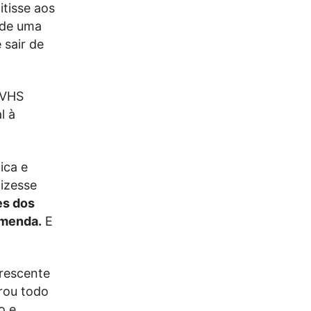
tisse aos
 de uma
sair de
 VHS
l à
ica e
fizesse
es dos
omenda.
E
crescente
rou todo
o e