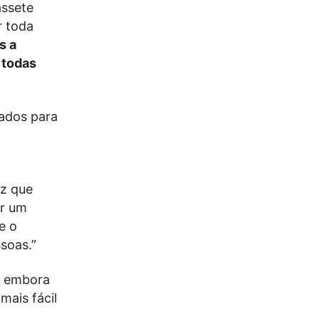
assete
r toda
s a
r todas
iados para
é
iz que
ar um
e o
soas.”
ue embora
mais fácil