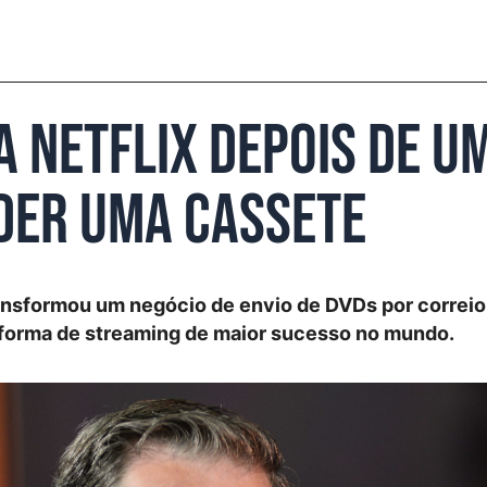
a Netflix depois de u
der uma cassete
ansformou um negócio de envio de DVDs por correio
taforma de streaming de maior sucesso no mundo.