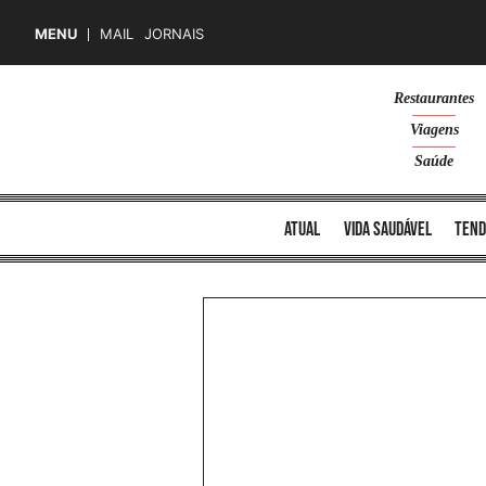
MENU
MAIL
JORNAIS
Skip
Restaurantes
to
Viagens
content
Saúde
atual
vida saudável
tend