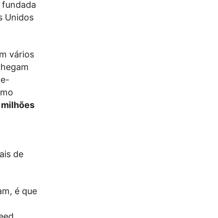
i fundada
s Unidos
em vários
 chegam
te-
como
 milhões
ais de
am, é que
Reed