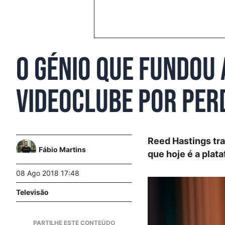
O génio que fundou 
videoclube por per
Reed Hastings tr
Fábio Martins
que hoje é a pla
08 Ago 2018 17:48
Televisão