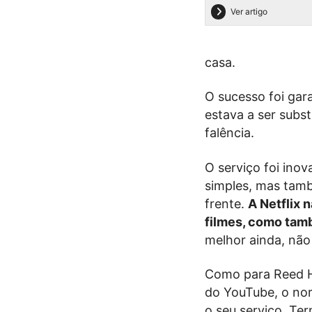
Ver artigo
casa.
O sucesso foi gar
estava a ser subst
falência.
O serviço foi inov
simples, mas tamb
frente.
A Netflix 
filmes, como tam
melhor ainda, não
Como para Reed Ha
do YouTube, o nor
o seu serviço. Te