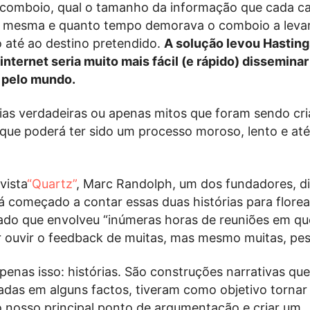
comboio, qual o tamanho da informação que cada c
 mesma e quanto tempo demorava o comboio a leva
 até ao destino pretendido.
A solução levou Hasting
internet seria muito mais fácil (e rápido) dissemina
 pelo mundo.
rias verdadeiras ou apenas mitos que foram sendo cr
que poderá ter sido um processo moroso, lento e at
vista
“Quartz”
, Marc Randolph, um dos fundadores, d
á começado a contar essas duas histórias para flore
ado que envolveu “inúmeras horas de reuniões em qu
er ouvir o feedback de muitas, mas mesmo muitas, pes
apenas isso: histórias. São construções narrativas q
das em alguns factos, tiveram como objetivo tornar 
o nosso principal ponto de argumentação e criar um