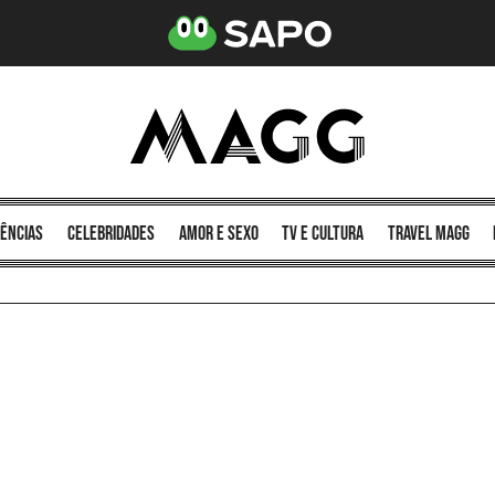
ências
celebridades
amor e sexo
TV e cultura
Travel MAGG