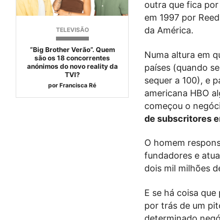
outra que fica po
em 1997 por Reed 
da América.
TELEVISÃO
“Big Brother Verão”. Quem
Numa altura em qu
são os 18 concorrentes
países (quando s
anónimos do novo reality da
TVI?
sequer a 100), e p
por
Francisca Ré
americana HBO alg
começou o negóci
de subscritores e
O homem responsá
fundadores e atua
dois mil milhões d
E se há coisa qu
por trás de um pit
determinado negóc