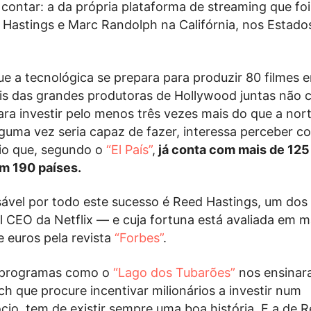
r contar: a da própria plataforma de streaming que fo
Hastings e Marc Randolph na Califórnia, nos Estado
e a tecnológica se prepara para produzir 80 filmes 
eis das grandes produtoras de Hollywood juntas não
ara investir pelo menos três vezes mais do que a nor
uma vez seria capaz de fazer, interessa perceber 
o que, segundo o
“El País”
,
já conta com mais de 125
m 190 países.
vel por todo este sucesso é Reed Hastings, um dos
l CEO da Netflix — e cuja fortuna está avaliada em m
e euros pela revista
“Forbes”
.
e programas como o
“Lago dos Tubarões”
nos ensinar
ch que procure incentivar milionários a investir num
io, tem de existir sempre uma boa história. E a de 