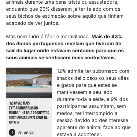
animais durante uma cena triste ou assustadora,
enquanto que 23% disseram já ter falado com os
seus bichos de estimação sobre aquilo que tinham
acabado de ver juntos.
Mas nem tudo é fácil e maravilhoso.
Mais de 43%
dos donos portugueses revelam que tiveram de
sair do lugar onde estavam sentados para que os
seus animais se sentissem mais confortáveis.
12% admite ter subornado com
snacks deliciosos os seus cães
e gatos para que estes se
mantivessem a seu lado
durante toda a série, e 9% dos
“AS CASAS MAIS
participantes assumiram, sem
EXTRAORDINÁRIAS DO
medos, ter interrompido a
MUNDO”. HÁ DOIS ARQUITETOS
PORTUGUESES NESTA SÉRIE DA
sessão devido ao desinteresse
NETFLIX
aparente do animal face ao que
Ver artigo
estava a acontecer.