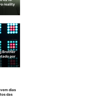
o reality
ig Brother
ntado por
vivem dias
tos das