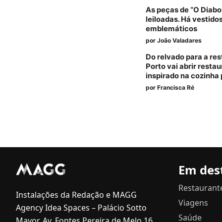
As peças de “O Diabo
leiloadas. Há vestido
emblemáticos
por
João Valadares
Do relvado para a re
Porto vai abrir resta
inspirado na cozinha
por
Francisca Ré
Em des
Restaurant
Instalações da Redação e MAGG
Viagens
Agency Idea Spaces – Palácio Sotto
Saúde
Mayor, Av. Fontes Pereira de Melo 16,