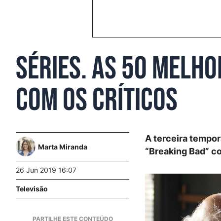
Séries. As 50 melh
com os críticos
A terceira tempor
Marta Miranda
“Breaking Bad” co
26 Jun 2019 16:07
Televisão