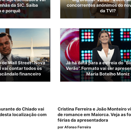
nhãs da SIC. Saiba
concorrentes anónimos do nov
 e porquê
da TVI?
 de Wall Street”. Nova
Já há data para a estreia do “B
 vai contar todos os
Verão”. Formato vai ser aprese
scândalo financeiro
Maria Botelho Moniz
aurante do Chiado vai
Cristina Ferreira e João Monteiro 
desta localização com
de romance em Maiorca. Veja as fo
férias da apresentadora
por
Afonso Ferreira