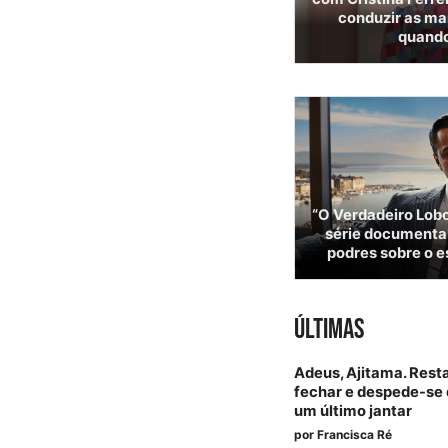
conduzir as ma
quando
“O Verdadeiro Lobo
série documental
podres sobre o e
ÚLTIMAS
Adeus, Ajitama. Rest
fechar e despede-se 
um último jantar
por
Francisca Ré