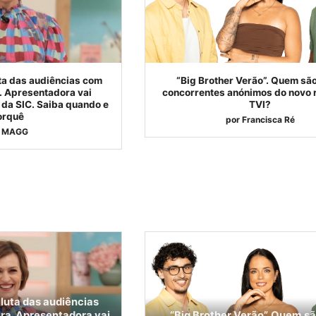
ta das audiências com
“Big Brother Verão”. Quem são
a. Apresentadora vai
concorrentes anónimos do novo r
da SIC. Saiba quando e
TVI?
orquê
por
Francisca Ré
MAGG
luta das audiências
ira. Apresentadora vai
“Big Brother Verão”. Quem sã