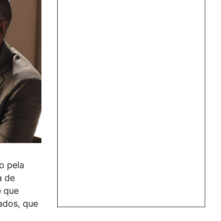
o pela
a de
e que
gados, que