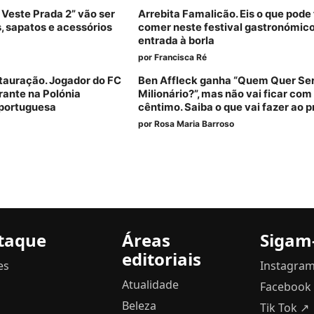
 Veste Prada 2” vão ser
Arrebita Famalicão. Eis o que pode 
s, sapatos e acessórios
comer neste festival gastronómic
entrada à borla
por
Francisca Ré
stauração. Jogador do FC
Ben Affleck ganha “Quem Quer Se
urante na Polónia
Milionário?”, mas não vai ficar co
 portuguesa
cêntimo. Saiba o que vai fazer ao 
por
Rosa Maria Barroso
taque
Áreas
Sigam
editoriais
es
Instagra
Atualidade
Facebook
Beleza
Tik Tok ↗