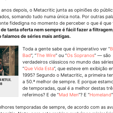
anos depois, o Metacritic junta as opiniões do públic
izados, somando tudo numa única nota. Por outras pal
nte fidedigna no momento de perceber o que é que 
de tanta oferta nem sempre é fácil fazer a filtragem
 falamos de séries mais antigas.
Toda a gente sabe que é imperativo ver “
B
Bad
“, “
The Wire
” ou “
Os Sopranos
” — são
verdadeiros clássicos no mundo das série
“
Que Vida Esta
“, que esteve em exibição 
1995? Segundo o Metacritic, a primeira t
A NETFLIX,
a 50.ª melhor de sempre. E porque estamos
DB
de temporadas, qual é a melhor destas trê
referimos? E de “
Mad Men
“? E “
Homeland
lhores temporadas de sempre, de acordo com as ava