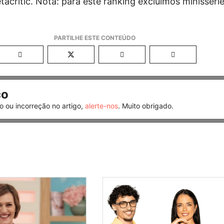
tacritic. Nota: para este ranking excluímos minissérie
co
o ou incorreção no artigo,
alerte-nos
. Muito obrigado.