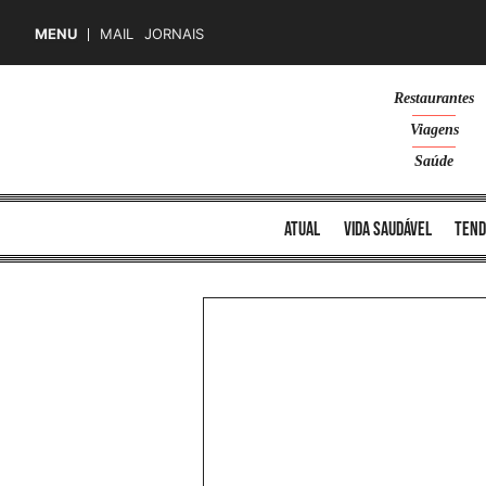
MENU
MAIL
JORNAIS
Skip
Restaurantes
to
Viagens
content
Saúde
atual
vida saudável
tend