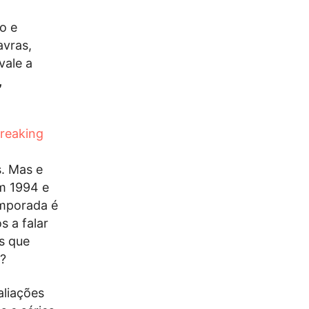
o e
avras,
vale a
,
reaking
s. Mas e
em 1994 e
emporada é
 a falar
s que
“?
liações