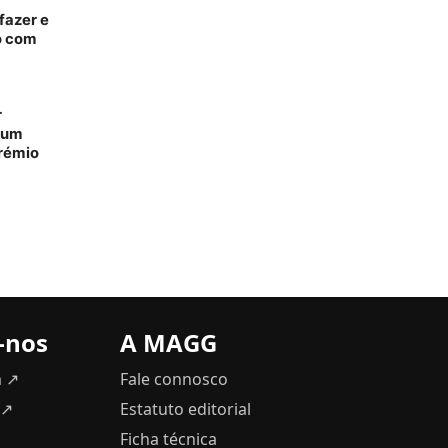
fazer e
o com
r
m um
prémio
-nos
A MAGG
m ↗
Fale connosco
 ↗
Estatuto editorial
Ficha técnica