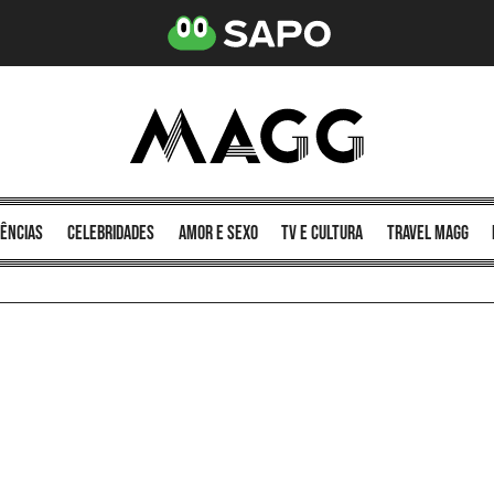
ências
celebridades
amor e sexo
TV e cultura
Travel MAGG