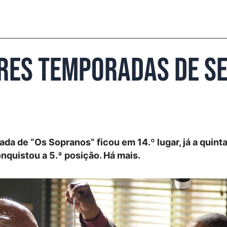
ores temporadas de s
ada de “Os Sopranos” ficou em 14.º lugar, já a quint
nquistou a 5.ª posição. Há mais.