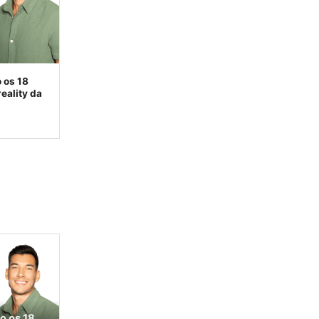
 os 18
eality da
o os 18