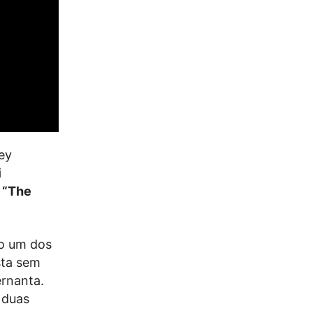
ley
i
o “The
mo um dos
sta sem
ernanta.
 duas