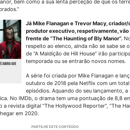
anor, bem como a sua lenta perceção de que os terr
rados.”
Já Mike Flanagan e Trevor Macy, criador/d
produtor executivo, respetivamente, vão 
frente de “The Haunting of Bly Manor”.
No
respeito ao elenco, ainda não se sabe se o
de “A Maldição de Hill House” irão particip
temporada ou se entrarão novos nomes.
TÉ AGORA QUE
A série foi criada por Mike Flanagan e la
outubro de 2018 pela Netflix com um total
episódios. Aquando do seu lançamento, a s
tica. No IMDb, o drama tem uma pontuação de 8,8 e
o a revista digital “The Hollywood Reporter”, “The Ha
chegar em 2020.