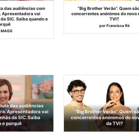
ta das audiências com
“Big Brother Verão”. Quem são
a. Apresentadora vai
concorrentes anónimos do novo r
da SIC. Saiba quando e
TVI?
orquê
por
Francisca Ré
MAGG
luta das audiências
ira. Apresentadora vai
“Big Brother Verão”. Quem sã
nhãs da SIC. Saiba
concorrentes anónimos do nov
 e porquê
da TVI?