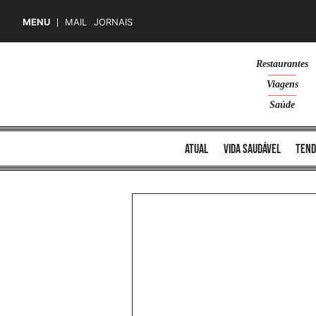
MENU
MAIL
JORNAIS
Skip
Restaurantes
to
Viagens
content
Saúde
atual
vida saudável
tend