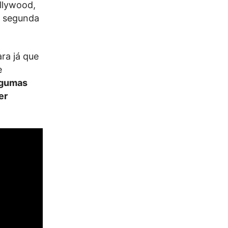
ollywood,
ma segunda
ra já que
e
lgumas
er