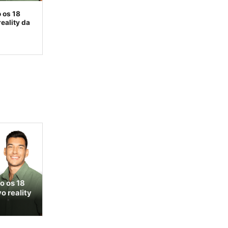
 os 18
eality da
o os 18
o reality