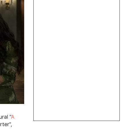
ral “
A
ter”,