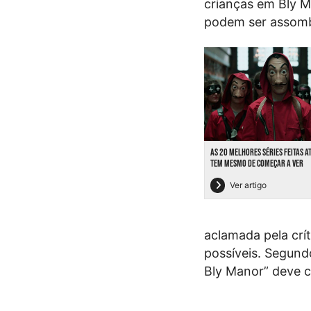
crianças em Bly M
podem ser assomb
AS 20 MELHORES SÉRIES FEITAS A
TEM MESMO DE COMEÇAR A VER
Ver artigo
aclamada pela crí
possíveis. Segund
Bly Manor” deve 