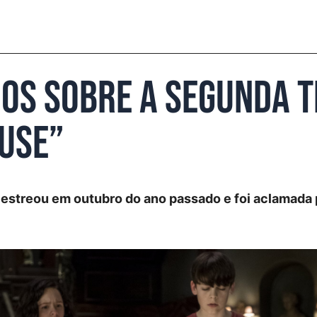
mos sobre a segunda 
ouse”
a estreou em outubro do ano passado e foi aclamada 