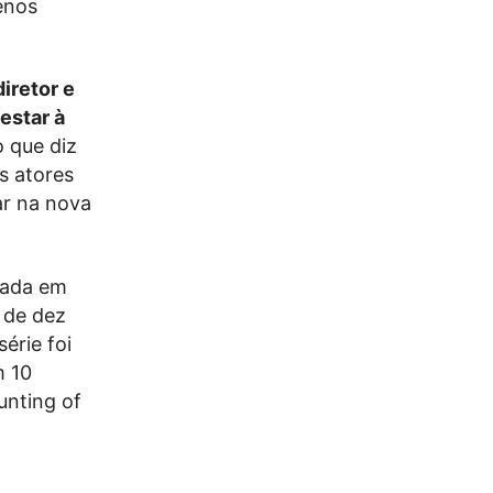
enos
iretor e
estar à
 que diz
s atores
ar na nova
nçada em
 de dez
érie foi
m 10
unting of