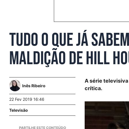
Tudo o que já sabe
Maldição de Hill H
A série televisiv
Inês Ribeiro
crítica.
22 Fev 2019 16:46
Televisão