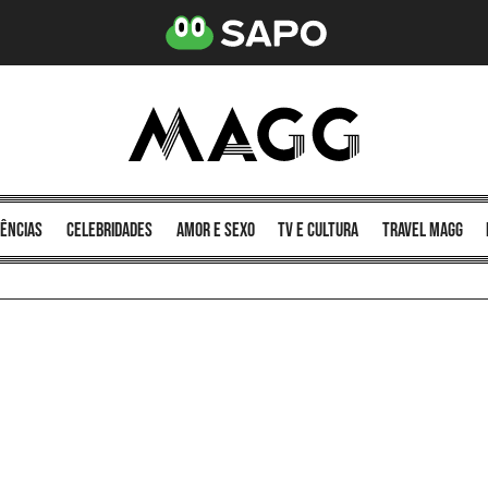
ências
celebridades
amor e sexo
TV e cultura
Travel MAGG