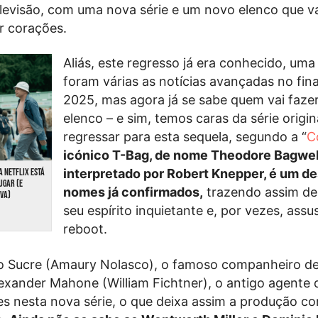
levisão, com uma nova série e um novo elenco que v
r corações.
Aliás, este regresso já era conhecido, uma
foram várias as notícias avançadas no fina
2025, mas agora já se sabe quem vai faze
elenco – e sim, temos caras da série origin
regressar para esta sequela, segundo a “
Co
icónico T-Bag, de nome Theodore Bagwel
interpretado por Robert Knepper, é um d
A NETFLIX ESTÁ
UGAR (E
nomes já confirmados,
trazendo assim de 
IVA)
seu espírito inquietante e, por vezes, assu
reboot.
Sucre (Amaury Nolasco), o famoso companheiro de
lexander Mahone (William Fichtner), o antigo agente 
es nesta nova série, o que deixa assim a produção 