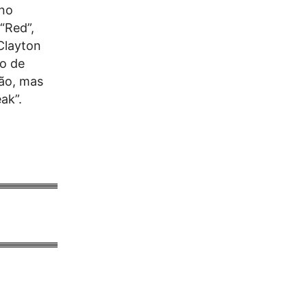
 no
“Red”,
 Clayton
io de
ão, mas
ak”.