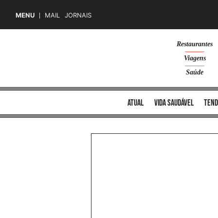
MENU
MAIL
JORNAIS
Skip
Restaurantes
to
Viagens
content
Saúde
atual
vida saudável
tend