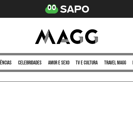
ências
celebridades
amor e sexo
TV e cultura
Travel MAGG