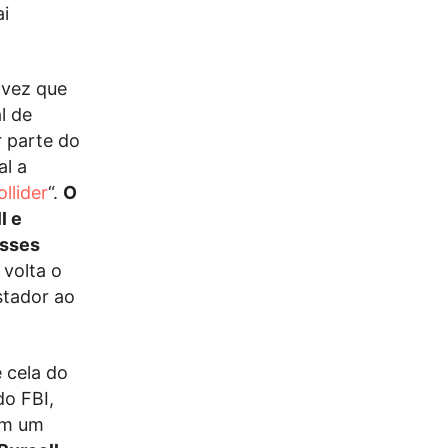
ai
 vez que
l de
r parte do
al a
llider
“.
O
l e
esses
volta o
stador ao
 cela do
do FBI,
com um