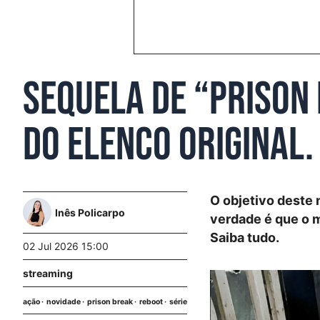
Sequela de “Prison
do elenco original.
O objetivo deste 
Inês Policarpo
verdade é que o 
Saiba tudo.
02 Jul 2026 15:00
streaming
ação
novidade
prison break
reboot
série