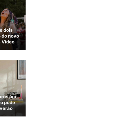
e dois
 do novo
 Video
uros por
do pode
 verão