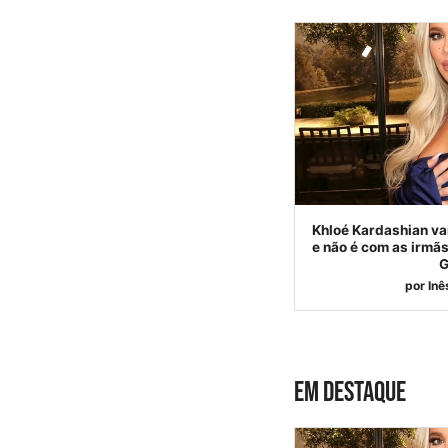
Khloé Kardashian vai
e não é com as irmãs
G
por
Inê
EM DESTAQUE