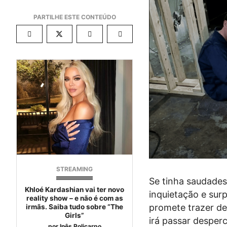
STREAMING
Se tinha saudades
Khloé Kardashian vai ter novo
inquietação e sur
reality show – e não é com as
promete trazer de
irmãs. Saiba tudo sobre “The
Girls”
irá passar desper
por
Inês Policarpo