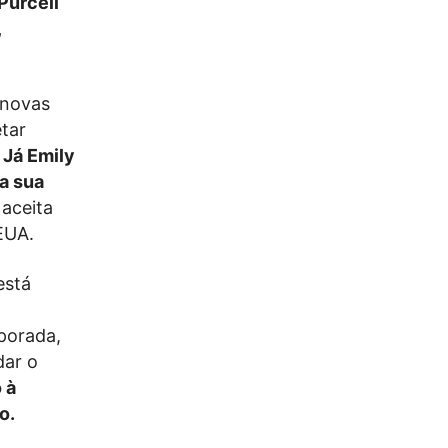
Purcell
,
 novas
etar
.
Já Emily
 a sua
 aceita
EUA.
está
porada,
dar o
 à
mo.