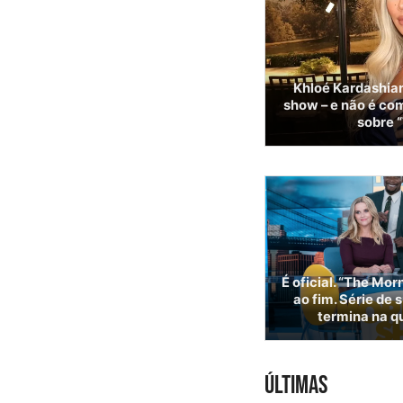
Khloé Kardashian 
show – e não é com
sobre “
É oficial. “The Mo
ao fim. Série de
termina na q
ÚLTIMAS