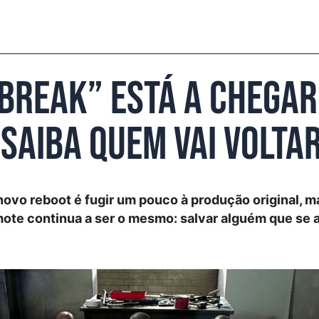
 Break” está a chegar
 Saiba quem vai voltar
novo reboot é fugir um pouco à produção original, m
mote continua a ser o mesmo: salvar alguém que se 