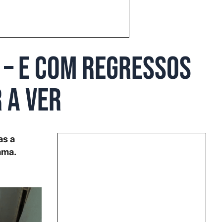
 – e com regressos
 a ver
as a
ama.