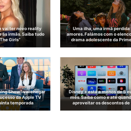
vai ter novo reality
Uma ilha, uma irmã perdida 
 as irmãs. Saiba tudo
amores. Falámos com o elenco
The Girls”
drama adolescente da Prime
rning Show” vai chegar
Disney + está a menos de 5 e
 sucesso da Apple TV
mês. Saiba como e até quan
uinta temporada
aproveitar os descontos de