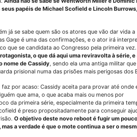
a.
Ainda não se sabe se Wentworth Miller e Dominic 
 seus papéis de Michael Scofield e Lincoln Burrows
m já se sabe quem são os atores que vão dar vida a
s Gage é uma das confirmações, e o ator irá interpr
ico que se candidata ao Congresso pela primeira vez
otagonista, o que dá aqui uma reviravolta à série, e
o nome de Cassidy
, sendo ela uma antiga militar que
arda prisional numa das prisões mais perigosas dos 
 faz por acaso: Cassidy aceita para provar até onde 
 alguém que ama, o que acaba mais ou menos por
co da primeira série, especialmente da primeira tem
ofield é preso propositadamente para conseguir aju
risão.
O objetivo deste novo reboot é fugir um pouco
, mas a verdade é que o mote continua a ser o mes