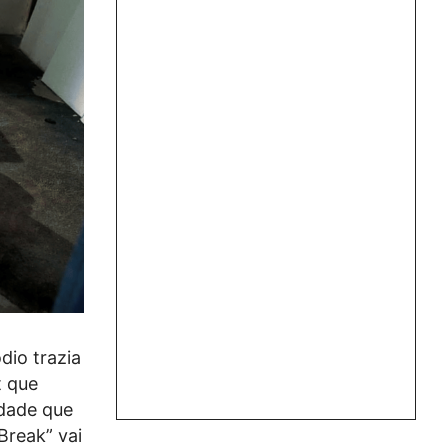
dio trazia
t que
idade que
Break” vai