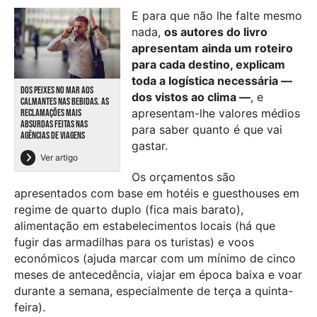
E para que não lhe falte mesmo
nada,
os autores do livro
apresentam ainda um roteiro
para cada destino, explicam
toda a logística necessária —
DOS PEIXES NO MAR AOS
dos vistos ao clima —
, e
CALMANTES NAS BEBIDAS. AS
apresentam-lhe valores médios
RECLAMAÇÕES MAIS
ABSURDAS FEITAS NAS
para saber quanto é que vai
AGÊNCIAS DE VIAGENS
gastar.
Ver artigo
Os orçamentos são
apresentados com base em hotéis e guesthouses em
regime de quarto duplo (fica mais barato),
alimentação em estabelecimentos locais (há que
fugir das armadilhas para os turistas) e voos
económicos (ajuda marcar com um mínimo de cinco
meses de antecedência, viajar em época baixa e voar
durante a semana, especialmente de terça a quinta-
feira).