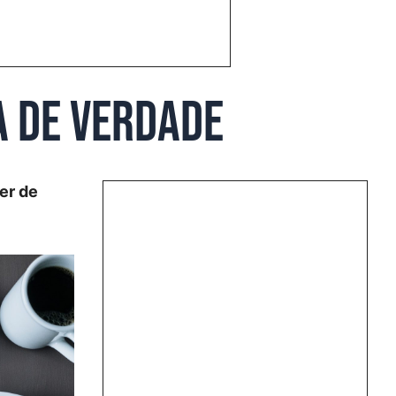
a de verdade
er de