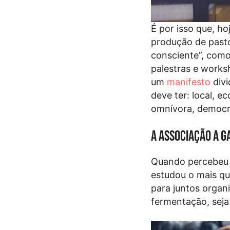
É por isso que, h
produção de past
consciente”, como
palestras e works
um
manifesto
divi
deve ter: local, ec
omnívora, democrá
A associação a g
Quando percebeu q
estudou o mais q
para juntos organ
fermentação, seja 