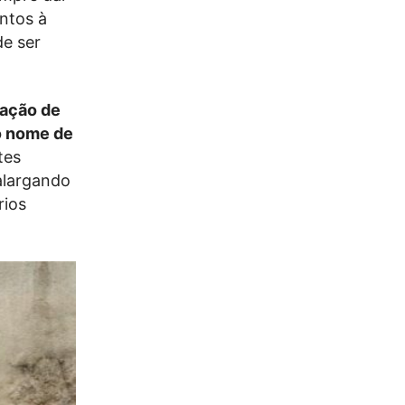
ntos à
e ser
iação de
o nome de
tes
alargando
rios