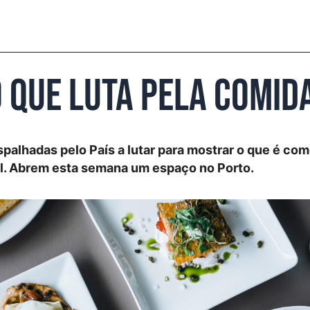
o que luta pela comid
palhadas pelo País a lutar para mostrar o que é com
l. Abrem esta semana um espaço no Porto.