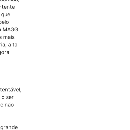
ertente
 que
pelo
 à MAGG.
s mais
a, a tal
gora
tentável,
 o ser
ne não
 grande