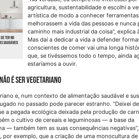
agricultura, sustentabilidade e escolhi a v
artística de modo a conhecer ferramentas
melhorassem a vida das pessoas e nunca 
caminho mais industrial da coisa”, explica
 DE TER NO
Mas daí a dedicar a vida a defender forma
AS SAUDÁVEIS
conscientes de comer vai uma longa históri
que, se tivéssemos todo o tempo, ainda a
estaríamos a ouvir.
não é ser vegetariano
ariano e, num contexto de alimentação saudável e sus
ugado no passado pode parecer estranho. “Deixei de
e a pegada ecológica deixada pela produção de car
bém o cultivo de cereais e leguminosas — a base da
na — também tem as suas consequências negativas”,
, por exemplo, que a criação de uma monocultura de