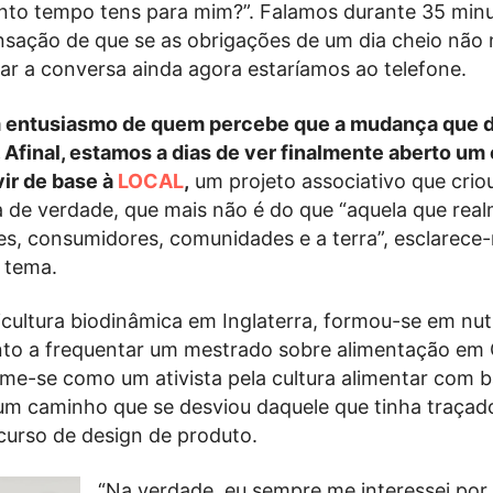
nto tempo tens para mim?”. Falamos durante 35 min
sação de que se as obrigações de um dia cheio não
ar a conversa ainda agora estaríamos ao telefone.
 entusiasmo de quem percebe que a mudança que d
. Afinal, estamos a dias de ver finalmente aberto u
vir de base à
LOCAL
,
um projeto associativo que cri
 de verdade, que mais não é do que “aquela que rea
es, consumidores, comunidades e a terra”, esclarec
 tema.
cultura biodinâmica em Inglaterra, formou-se em nut
to a frequentar um mestrado sobre alimentação em
me-se como um ativista pela cultura alimentar com 
 um caminho que se desviou daquele que tinha traça
curso de design de produto.
“Na verdade, eu sempre me interessei por