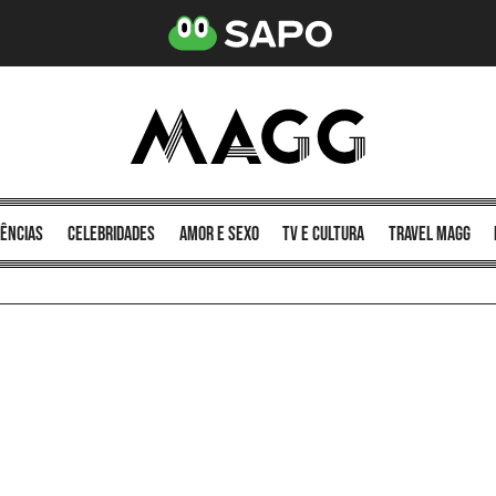
ências
celebridades
amor e sexo
TV e cultura
Travel MAGG