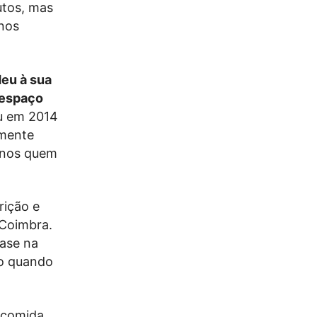
utos, mas
 nos
eu à sua
m espaço
ou em 2014
lmente
e-nos quem
rição e
 Coimbra.
base na
do quando
 comida,