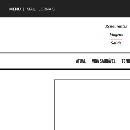
MENU
MAIL
JORNAIS
Skip
Restaurantes
to
Viagens
content
Saúde
atual
vida saudável
tend