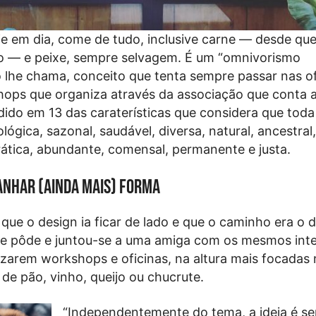
oje em dia, come de tudo, inclusive carne — desde que
o — e peixe, sempre selvagem. É um “omnivorismo
 lhe chama, conceito que tenta sempre passar nas of
hops que organiza através da associação que conta 
dido em 13 das caraterísticas que considera que tod
ológica, sazonal, saudável, diversa, natural, ancestral
tica, abundante, comensal, permanente e justa.
anhar (ainda mais) forma
ue o design ia ficar de lado e que o caminho era o 
ue pôde e juntou-se a uma amiga com os mesmos inte
izarem workshops e oficinas, na altura mais focadas 
de pão, vinho, queijo ou chucrute.
“Independentemente do tema, a ideia é s