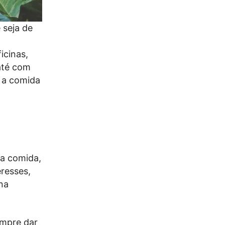
 seja de
icinas,
até com
a a comida
,
da comida,
resses,
na
empre dar