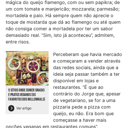
mágica do queijo flamengo, com ou sem papikra; de
um com tomate e manjericão; mozzarela; parmesão;
mortadela e paio. Há sempre quem não aprecie o
toque de mostarda que dá ao flamengo ou até quem
não consiga comer a mortadela por ter um sabor
demasiado real. “Sim, isto já aconteceu”, admitem,
entre risos.
Perceberam que havia mercado
e começaram a vender através
das redes sociais, ainda que a
ideia seja passar também a ter
disponível em lojas e
restaurantes. “É que ao
5 SÍTIOS ONDE COMER SNACKS
contrário do Jorge que, apesar
E PRATOS VEGANOS (OS
FAVORITOS DOS MILLENNIALS)
de vegetariano, se for a uma
pizzaria pede a pizza com
Ver artigo
queijo, eu não. Era bom que
começasse a haver mais
opções veganas em restaurantes comuns”.