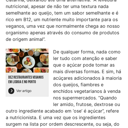
nutricional, apesar de não ter uma textura nada
semelhante ao queijo, tem um sabor semelhante e é
rico em B12, um nutriente muito importante para os
veganos, uma vez que normalmente chega ao nosso
organismo apenas através do consumo de produtos
de origem animal”.
De qualquer forma, nada como
ler tudo com atenção e saber
que o açúcar pode tomar as
mais diversas formas. E sim, há
DEZ RESTAURANTES VEGANOS
acúçares adicionados à maioria
EM LISBOA E NO PORTO
dos queijos, fiambres e
enchidos vegetarianos à venda
Ver artigo
nos supermercados. “Quando
ler amido, frutose, dextrose ou
outro ingrediente acabado em ‘ose’ é açúcar”, refere
a nutricionista. E uma vez que os ingredientes
surgem na lista por ordem descrescente, ou seja, do